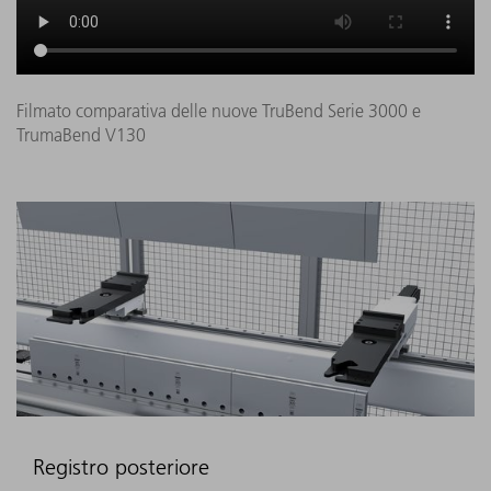
Filmato comparativa delle nuove TruBend Serie 3000 e
TrumaBend V130
Registro posteriore