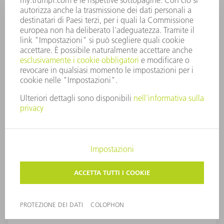
Utensili ZN
Il lavoro di piega con materiale zincato può causare
dopo poche pieghe adesioni di scorie metalliche alla
matrice. I depositi di zinco sulla matrice danno luogo
alle cosiddette saldature a freddo; le conseguenze
sono impronte di piega sul pezzo lavorato e
imprecisione. Ciò può essere evitato con gli utensili di
piegatura rivestiti TRUMPF LASERdur ZN, che
combinano un'elevata durezza superficiale con
eccezionali caratteristiche di scorrimento, sono
resistenti alla corrosione e non richiedono pulizia. Essi
combinano un'elevata durezza superficiale ed
eccezionali caratteristiche di scivolamento, sono
resistenti alla corrosione e non richiedono pulizia.