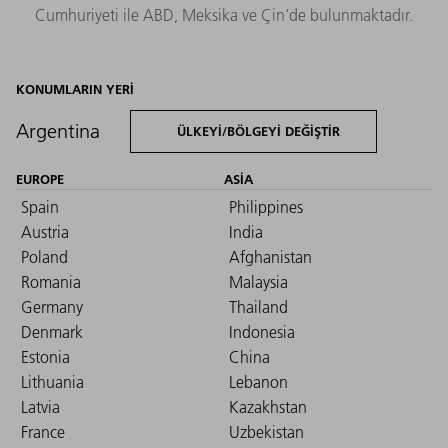
Cumhuriyeti ile ABD, Meksika ve Çin'de bulunmaktadır.
KONUMLARIN YERI
Argentina
ÜLKEYI/BÖLGEYI DEĞIŞTIR
EUROPE
ASIA
Spain
Philippines
Austria
India
Poland
Afghanistan
Romania
Malaysia
Germany
Thailand
Denmark
Indonesia
Estonia
China
Lithuania
Lebanon
Latvia
Kazakhstan
France
Uzbekistan