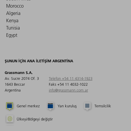
Morocco
Algeria
Kenya
Tunisia
Egypt
ŞUNUN IÇIN ANA ILETIŞIM ARGENTINA
Grassmann S.A.
Av. Sucre 2074 Of. 3
Telefon +54 11 4314-1923
1643 Beccar
Faks +54 11 4032-1022
Argentina
info@grassmann.com.ar
Genel merkez
Yan kuruluş
Temsilcilik
Ülkeyi/Bölgeyi değiştir