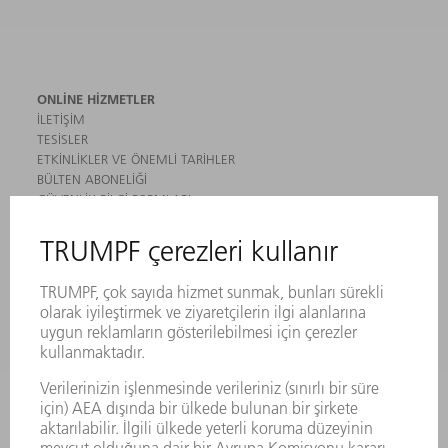
ONLINE HIZMETLER
İLETIŞIM
TESISLER
ETKINLIKLER VE ÖNEMLI TARIHLER
BÜLTEN ABONELIĞI
GÜVENLIK BILGI FORMLARI
ÜRÜNLER
MAKINALAR VE SISTEMLER
LAZER
GÜÇ ELEKTRONIĞI SISTEMI
ELEKTRIKLI ALETLER
SMART FACTORY
YAZILIM
SERVISLER
UYGULAMALAR
SEKTÖRLER
ŞIRKET
KARIYER