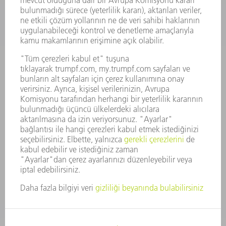
SUNULAN POZISYONLAR
ŞIRKET PROFILI
YÖNETIM
FAALIYET RAPORU
ŞIRKET PRENSIPLERI
MEVZUATLARA UYUM
BILDIRIM SISTEMI
GÜVENLIK
BASIN BÜLTENLERI
DERGILER
SÜRDÜRÜLEBILIRLIK
ÇEVRE VE IKLIM
SOSYAL VE TOPLUMSAL KONULAR
ŞIRKET YÖNETIMI
YAYIN HAKLARI
GIZLILIK