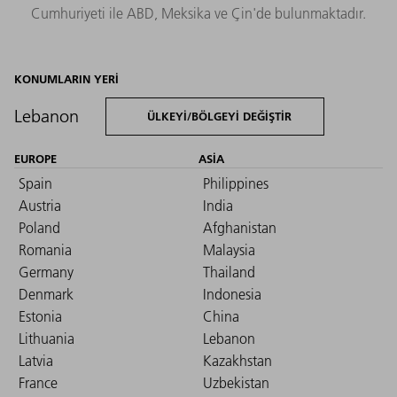
Cumhuriyeti ile ABD, Meksika ve Çin'de bulunmaktadır.
KONUMLARIN YERI
Lebanon
ÜLKEYI/BÖLGEYI DEĞIŞTIR
EUROPE
ASIA
Spain
Philippines
Austria
India
Poland
Afghanistan
Romania
Malaysia
Germany
Thailand
Denmark
Indonesia
Estonia
China
Lithuania
Lebanon
Latvia
Kazakhstan
France
Uzbekistan