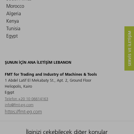
Morocco
Algeria
Kenya
Tunisia
SERVIS VE ILETIŞIM
Egypt
ŞUNUN IÇIN ANA ILETIŞIM LEBANON
FMT for Trading and Industry of Machines & Tools
1 Abdel Latif El Mekabaty St., Apt. 2, Ground Floor
Heliopolis, Kairo
Egypt
Telefon +20 10 06614163
info@fmt-eg.com
https://fmt-eg.com
İlginizi çekebilecek diğer konular