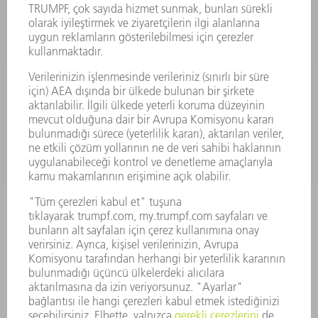
ELEKTRIKLI ALETLER
SMART FACTORY
YAZILIM
SERVISLER
UYGULAMALAR
SEKTÖRLER
ŞIRKET
KARIYER
SUNULAN POZISYONLAR
ŞIRKET PROFILI
YÖNETIM
FAALIYET RAPORU
ŞIRKET PRENSIPLERI
MEVZUATLARA UYUM
BILDIRIM SISTEMI
GÜVENLIK
BASIN BÜLTENLERI
DERGILER
SÜRDÜRÜLEBILIRLIK
ÇEVRE VE IKLIM
SOSYAL VE TOPLUMSAL KONULAR
ŞIRKET YÖNETIMI