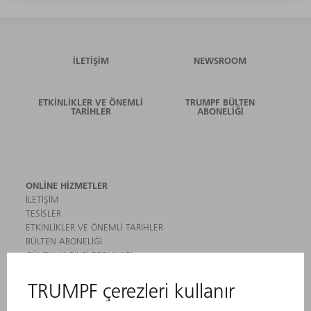
İLETIŞIM
NEWSROOM
ETKINLIKLER VE ÖNEMLI
TRUMPF BÜLTEN
TARIHLER
ABONELIĞI
ONLINE HIZMETLER
İLETIŞIM
TESISLER
ETKINLIKLER VE ÖNEMLI TARIHLER
BÜLTEN ABONELIĞI
GÜVENLIK BILGI FORMLARI
ÜRÜNLER
MAKINALAR VE SISTEMLER
LAZER
GÜÇ ELEKTRONIĞI SISTEMI