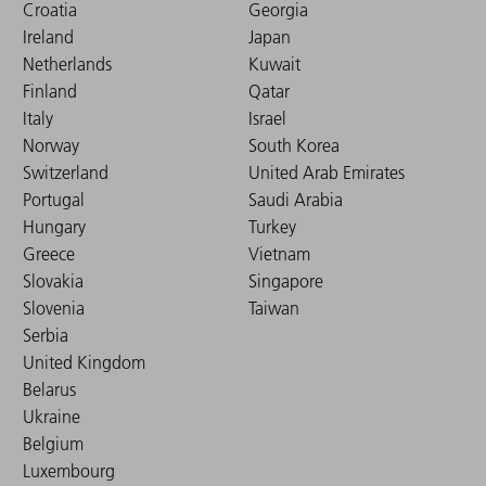
Croatia
Georgia
Ireland
Japan
Netherlands
Kuwait
Finland
Qatar
Italy
Israel
Norway
South Korea
Switzerland
United Arab Emirates
Portugal
Saudi Arabia
Hungary
Turkey
Greece
Vietnam
Slovakia
Singapore
Slovenia
Taiwan
Serbia
United Kingdom
Belarus
Ukraine
Belgium
Luxembourg