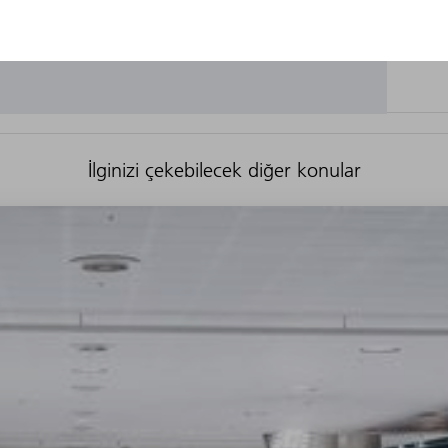
İlginizi çekebilecek diğer konular