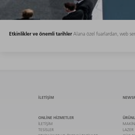
Etkinlikler ve önemli tarihler
Alana özel fuarlardan, web sem
İLETIŞIM
NEWS
ONLINE HIZMETLER
ÜRÜNL
İLETIŞIM
MAKIN
TESISLER
LAZER