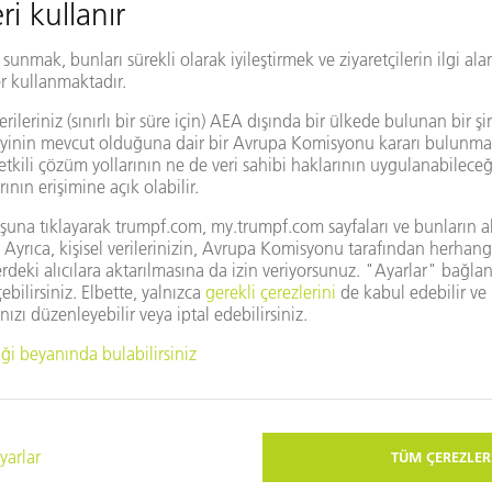
msilcilik
Ülkeyi/Bölgeyi değiştir
mı kullanmak istiyorsunuz?
gle Haritalar görüntülenmemektedir. Lütfen
Gizlilik
yarlarını değiştirin.