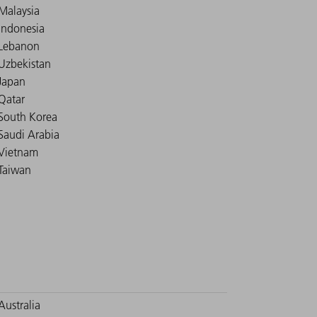
Malaysia
Indonesia
Lebanon
Uzbekistan
Japan
Qatar
South Korea
Saudi Arabia
Vietnam
Taiwan
Australia