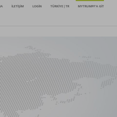
MA
İLETIŞIM
LOGIN
TÜRKIYE | TR
MYTRUMPF'A GIT