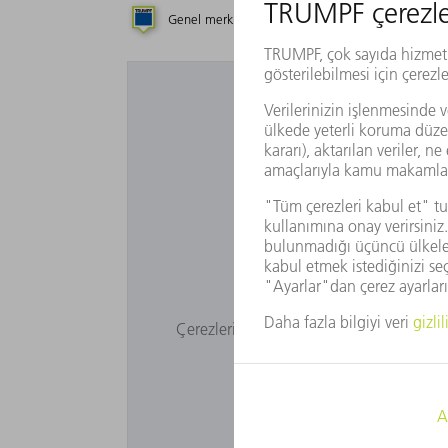
Genel merkez
Yan kuruluş
Te
Google Haritalar'ı 
Çerezlerimizi onaylamadığınız için Goo
ayarları
a