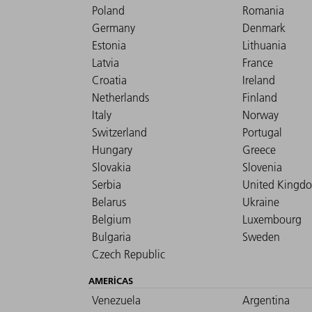
Poland
Romania
Germany
Denmark
Estonia
Lithuania
Latvia
France
Croatia
Ireland
Netherlands
Finland
Italy
Norway
Switzerland
Portugal
Hungary
Greece
Slovakia
Slovenia
Serbia
United Kingd
Belarus
Ukraine
Belgium
Luxembourg
Bulgaria
Sweden
Czech Republic
AMERICAS
Venezuela
Argentina