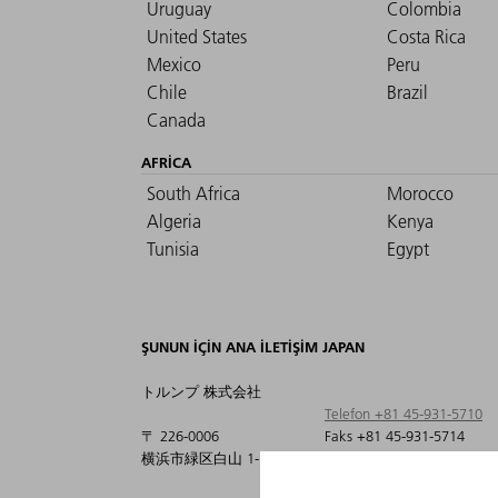
Uruguay
Colombia
United States
Costa Rica
Mexico
Peru
Chile
Brazil
Canada
AFRICA
South Africa
Morocco
Algeria
Kenya
Tunisia
Egypt
ŞUNUN IÇIN ANA ILETIŞIM JAPAN
トルンプ 株式会社
Telefon +81 45-931-5710
〒 226-0006
Faks +81 45-931-5714
横浜市緑区白山 1-18-2
info@jp.trumpf.com