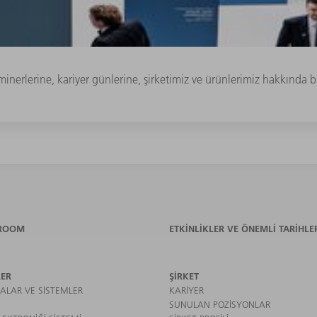
inerlerine, kariyer günlerine, şirketimiz ve ürünlerimiz hakkında b
ROOM
ETKINLIKLER VE ÖNEMLI TARIHLE
ER
ŞIRKET
ALAR VE SISTEMLER
KARIYER
SUNULAN POZISYONLAR