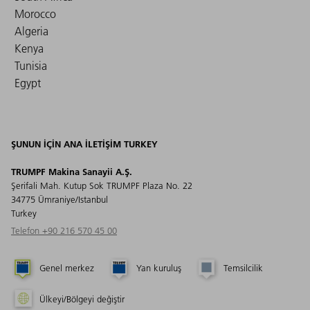
Morocco
Algeria
Kenya
Tunisia
Egypt
ŞUNUN IÇIN ANA ILETIŞIM TURKEY
TRUMPF Makina Sanayii A.Ş.
Şerifali Mah. Kutup Sok TRUMPF Plaza No. 22
34775 Ümraniye/Istanbul
Turkey
Telefon +90 216 570 45 00
Genel merkez
Yan kuruluş
Temsilcilik
Ülkeyi/Bölgeyi değiştir