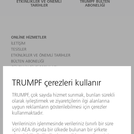
ETKINLIKLER VE ÖNEMLI
TRUMPF BÜLTEN
TARIHLER
ABONELIĞI
ONLINE HIZMETLER
İLETIŞIM
TESISLER
ETKINLIKLER VE ÖNEMLI TARIHLER
BÜLTEN ABONELIĞI
GÜVENLIK BILGI FORMLARI
ÜRÜNLER
MAKINALAR VE SISTEMLER
LAZER
GÜÇ ELEKTRONIĞI SISTEMI
ELEKTRIKLI ALETLER
SMART FACTORY
YAZILIM
SERVISLER
UYGULAMALAR
SEKTÖRLER
ŞIRKET