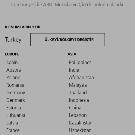
Cumhuriyeti ile ABD, Meksika ve Çin'de bulunmaktadır.
KONUMLARIN YERI
Turkey
ÜLKEYI/BÖLGEYI DEĞIŞTIR
EUROPE
ASIA
Spain
Philippines
Austria
India
Poland
Afghanistan
Romania
Malaysia
Germany
Thailand
Denmark
Indonesia
Estonia
China
Lithuania
Lebanon
Latvia
Kazakhstan
France
Uzbekistan