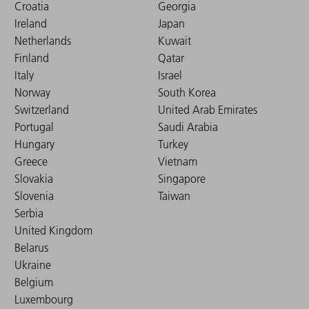
Croatia
Georgia
Ireland
Japan
Netherlands
Kuwait
Finland
Qatar
Italy
Israel
Norway
South Korea
Switzerland
United Arab Emirates
Portugal
Saudi Arabia
Hungary
Turkey
Greece
Vietnam
Slovakia
Singapore
Slovenia
Taiwan
Serbia
United Kingdom
Belarus
Ukraine
Belgium
Luxembourg