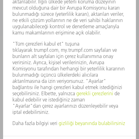
KARIYER
SUNULAN POZISYONLAR
ŞIRKET PROFILI
YÖNETIM
FAALIYET RAPORU
ŞIRKET PRENSIPLERI
MEVZUATLARA UYUM
BILDIRIM SISTEMI
GÜVENLIK
BASIN BÜLTENLERI
DERGILER
SÜRDÜRÜLEBILIRLIK
ÇEVRE VE IKLIM
SOSYAL VE TOPLUMSAL KONULAR
ŞIRKET YÖNETIMI