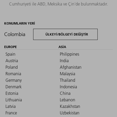
Cumhuriyeti ile ABD, Meksika ve Çin'de bulunmaktadır.
KONUMLARIN YERI
Colombia
ÜLKEYI/BÖLGEYI DEĞIŞTIR
EUROPE
ASIA
Spain
Philippines
Austria
India
Poland
Afghanistan
Romania
Malaysia
Germany
Thailand
Denmark
Indonesia
Estonia
China
Lithuania
Lebanon
Latvia
Kazakhstan
France
Uzbekistan