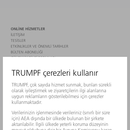
ONLINE HIZMETLER
İLETIŞIM
TESISLER
ETKINLIKLER VE ÖNEMLI TARIHLER
BÜLTEN ABONELIĞI
GÜVENLIK BILGI FORMLARI
ÜRÜNLER
MAKINALAR VE SISTEMLER
LAZER
GÜÇ ELEKTRONIĞI SISTEMI
ELEKTRIKLI ALETLER
SMART FACTORY
YAZILIM
SERVISLER
UYGULAMALAR
SEKTÖRLER
ŞIRKET
KARIYER