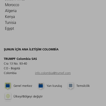
Morocco
Algeria
Kenya
Tunisia
Egypt
ŞUNUN IÇIN ANA ILETIŞIM COLOMBIA
TRUMPF Colombia SAS
Cra 13 No. 93-40
CO - Bogotá
Colombia
info.colombia@trumpf.com
Genel merkez
Yan kuruluş
Temsilcilik
Ülkeyi/Bölgeyi değiştir