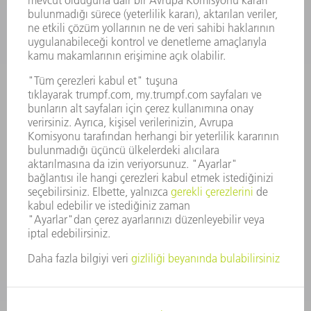
SUNULAN POZISYONLAR
ŞIRKET PROFILI
YÖNETIM
FAALIYET RAPORU
ŞIRKET PRENSIPLERI
MEVZUATLARA UYUM
BILDIRIM SISTEMI
GÜVENLIK
BASIN BÜLTENLERI
DERGILER
SÜRDÜRÜLEBILIRLIK
ÇEVRE VE IKLIM
SOSYAL VE TOPLUMSAL KONULAR
ŞIRKET YÖNETIMI
YAYIN HAKLARI
GIZLILIK