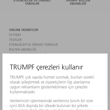
ETKINLIKLER VE ÖNEMLI
TRUMPF BÜLTEN
TARIHLER
ABONELIĞI
ONLINE HIZMETLER
İLETIŞIM
TESISLER
ETKINLIKLER VE ÖNEMLI TARIHLER
BÜLTEN ABONELIĞI
GÜVENLIK BILGI FORMLARI
ÜRÜNLER
MAKINALAR VE SISTEMLER
LAZER
GÜÇ ELEKTRONIĞI SISTEMI
ELEKTRIKLI ALETLER
SMART FACTORY
YAZILIM
SERVISLER
UYGULAMALAR
SEKTÖRLER
ŞIRKET