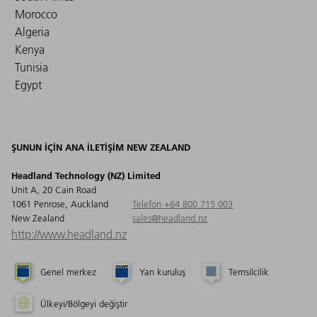
Morocco
Algeria
Kenya
Tunisia
Egypt
ŞUNUN IÇIN ANA ILETIŞIM NEW ZEALAND
Headland Technology (NZ) Limited
Unit A, 20 Cain Road
1061 Penrose, Auckland
Telefon +64 800 715 003
New Zealand
sales@headland.nz
http://www.headland.nz
Genel merkez
Yan kuruluş
Temsilcilik
Ülkeyi/Bölgeyi değiştir