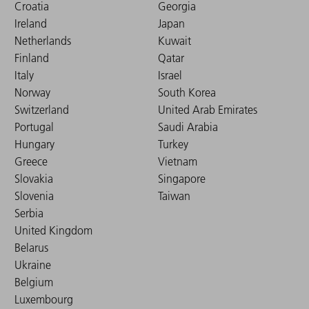
Croatia
Georgia
Ireland
Japan
Netherlands
Kuwait
Finland
Qatar
Italy
Israel
Norway
South Korea
Switzerland
United Arab Emirates
Portugal
Saudi Arabia
Hungary
Turkey
Greece
Vietnam
Slovakia
Singapore
Slovenia
Taiwan
Serbia
United Kingdom
Belarus
Ukraine
Belgium
Luxembourg