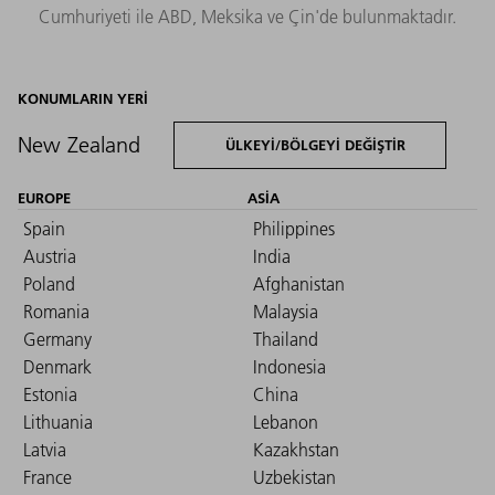
Cumhuriyeti ile ABD, Meksika ve Çin'de bulunmaktadır.
KONUMLARIN YERI
New Zealand
ÜLKEYI/BÖLGEYI DEĞIŞTIR
EUROPE
ASIA
Spain
Philippines
Austria
India
Poland
Afghanistan
Romania
Malaysia
Germany
Thailand
Denmark
Indonesia
Estonia
China
Lithuania
Lebanon
Latvia
Kazakhstan
France
Uzbekistan