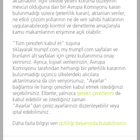
KARIYER
SUNULAN POZISYONLAR
ŞIRKET PROFILI
YÖNETIM
FAALIYET RAPORU
ŞIRKET PRENSIPLERI
MEVZUATLARA UYUM
BILDIRIM SISTEMI
GÜVENLIK
BASIN BÜLTENLERI
DERGILER
SÜRDÜRÜLEBILIRLIK
ÇEVRE VE IKLIM
SOSYAL VE TOPLUMSAL KONULAR
ŞIRKET YÖNETIMI
YAYIN HAKLARI
GIZLILIK