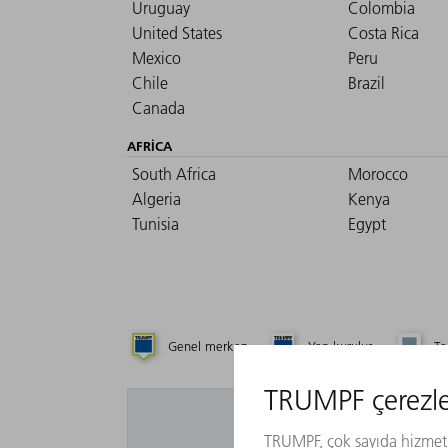
Uruguay
Colombia
United States
Costa Rica
Mexico
Peru
Chile
Brazil
Canada
AFRICA
South Africa
Morocco
Algeria
Kenya
Tunisia
Egypt
Genel merkez
Yan kuruluş
Te