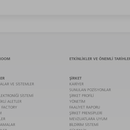
ROOM
ETKINLIKLER VE ÖNEMLI TARIHLE
ER
ŞIRKET
ALAR VE SISTEMLER
KARIYER
SUNULAN POZISYONLAR
EKTRONIĞI SISTEMI
ŞIRKET PROFILI
IKLI ALETLER
YÖNETIM
 FACTORY
FAALIYET RAPORU
M
ŞIRKET PRENSIPLERI
LER
MEVZUATLARA UYUM
LAMALAR
BILDIRIM SISTEMI