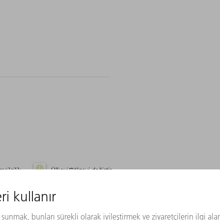
msilcilik
Ülkeyi/Bölgeyi değiştir