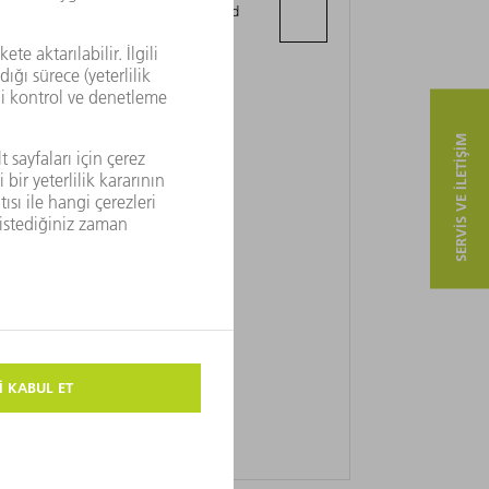
Al Meena Street, Al Rufaa Tower, 2nd
Floor, Office No.12
PO Box: 32367 Old Salata
SERVIS VE ILETIŞIM