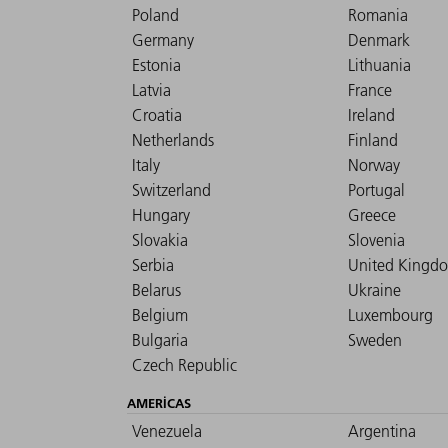
Poland
Romania
Germany
Denmark
Estonia
Lithuania
Latvia
France
Croatia
Ireland
Netherlands
Finland
Italy
Norway
Switzerland
Portugal
Hungary
Greece
Slovakia
Slovenia
Serbia
United Kingd
Belarus
Ukraine
Belgium
Luxembourg
Bulgaria
Sweden
Czech Republic
AMERICAS
Venezuela
Argentina