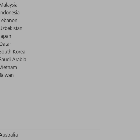
Malaysia
Indonesia
Lebanon
Uzbekistan
Japan
Qatar
South Korea
Saudi Arabia
Vietnam
Taiwan
Australia