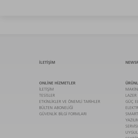
İLETIŞIM
NEWS
ONLINE HIZMETLER
ÜRÜNL
İLETIŞIM
MAKIN
TESISLER
LAZER
ETKINLIKLER VE ÖNEMLI TARIHLER
GÜÇ EL
BÜLTEN ABONELIĞI
ELEKTR
GÜVENLIK BILGI FORMLARI
SMART
YAZILI
SERVIS
UYGU