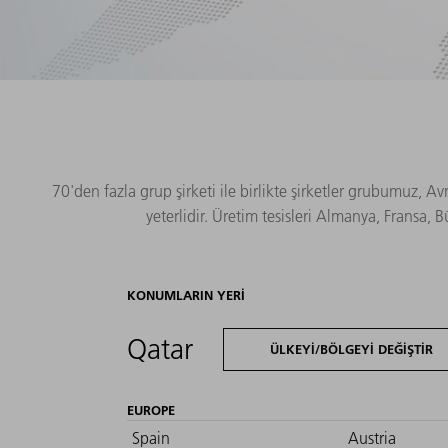
70'den fazla grup şirketi ile birlikte şirketler grubumuz, 
yeterlidir. Üretim tesisleri Almanya, Fransa,
KONUMLARIN YERI
Qatar
ÜLKEYI/BÖLGEYI DEĞIŞTIR
EUROPE
Spain
Austria