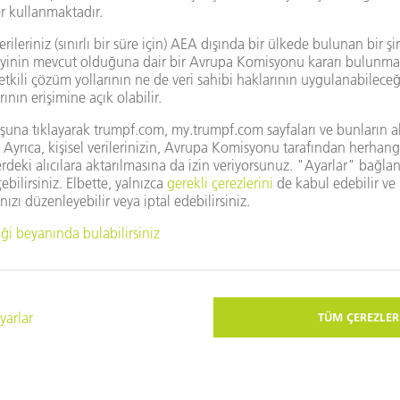
mı kullanmak istiyorsunuz?
gle Haritalar görüntülenmemektedir. Lütfen
Gizlilik
yarlarını değiştirin.