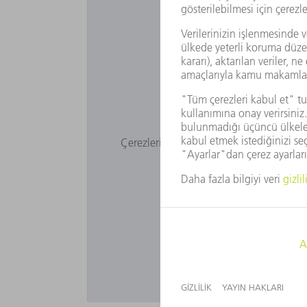
Google Haritalar'ı 
Çerezlerimizi onaylamadığınız için Goo
ayarları
a