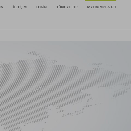
MA
İLETIŞIM
LOGIN
TÜRKIYE | TR
MYTRUMPF'A GIT