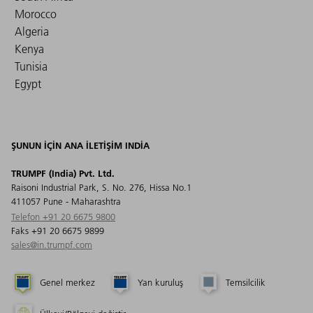
Morocco
Algeria
Kenya
Tunisia
Egypt
ŞUNUN IÇIN ANA ILETIŞIM INDIA
TRUMPF (India) Pvt. Ltd.
Raisoni Industrial Park, S. No. 276, Hissa No.1
411057 Pune - Maharashtra
Telefon +91 20 6675 9800
Faks +91 20 6675 9899
sales@in.trumpf.com
Genel merkez
Yan kuruluş
Temsilcilik