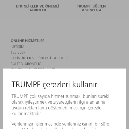
ETKINLIKLER VE ÖNEMLI
TRUMPF BÜLTEN
TARIHLER
ABONELIĞI
ONLINE HIZMETLER
İLETIŞIM
TESISLER
ETKINLIKLER VE ÖNEMLI TARIHLER
BÜLTEN ABONELIĞI
GÜVENLIK BILGI FORMLARI
ÜRÜNLER
MAKINALAR VE SISTEMLER
LAZER
GÜÇ ELEKTRONIĞI SISTEMI
ELEKTRIKLI ALETLER
SMART FACTORY
YAZILIM
SERVISLER
UYGULAMALAR
SEKTÖRLER