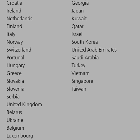
Croatia
Georgia
Ireland
Japan
Netherlands
Kuwait
Finland
Qatar
Italy
Israel
Norway
South Korea
Switzerland
United Arab Emirates
Portugal
Saudi Arabia
Hungary
Turkey
Greece
Vietnam
Slovakia
Singapore
Slovenia
Taiwan
Serbia
United Kingdom
Belarus
Ukraine
Belgium
Luxembourg