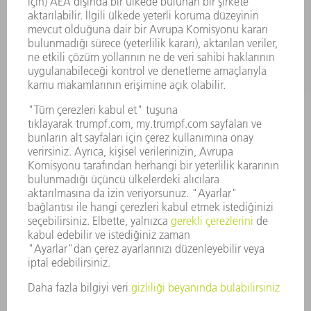
ŞIRKET
KARIYER
SUNULAN POZISYONLAR
ŞIRKET PROFILI
YÖNETIM
FAALIYET RAPORU
ŞIRKET PRENSIPLERI
MEVZUATLARA UYUM
BILDIRIM SISTEMI
GÜVENLIK
BASIN BÜLTENLERI
DERGILER
SÜRDÜRÜLEBILIRLIK
ÇEVRE VE IKLIM
SOSYAL VE TOPLUMSAL KONULAR
ŞIRKET YÖNETIMI