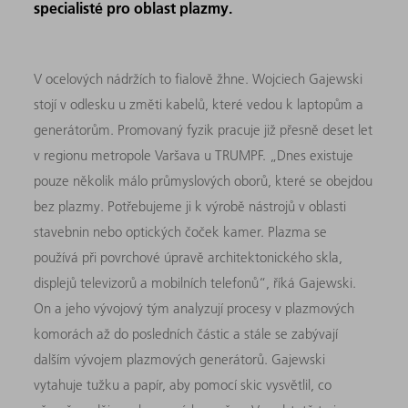
specialisté pro oblast plazmy.
V ocelových nádržích to fialově žhne. Wojciech Gajewski
stojí v odlesku u změti kabelů, které vedou k laptopům a
generátorům. Promovaný fyzik pracuje již přesně deset let
v regionu metropole Varšava u TRUMPF. „Dnes existuje
pouze několik málo průmyslových oborů, které se obejdou
bez plazmy. Potřebujeme ji k výrobě nástrojů v oblasti
stavebnin nebo optických čoček kamer. Plazma se
používá při povrchové úpravě architektonického skla,
displejů televizorů a mobilních telefonů“, říká Gajewski.
On a jeho vývojový tým analyzují procesy v plazmových
komorách až do posledních částic a stále se zabývají
dalším vývojem plazmových generátorů. Gajewski
vytahuje tužku a papír, aby pomocí skic vysvětlil, co