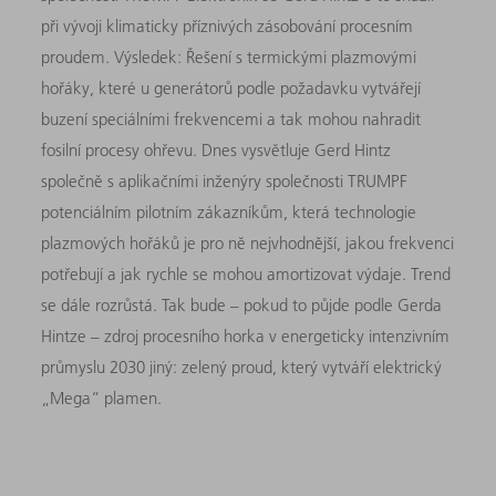
při vývoji klimaticky příznivých zásobování procesním
proudem. Výsledek: Řešení s termickými plazmovými
hořáky, které u generátorů podle požadavku vytvářejí
buzení speciálními frekvencemi a tak mohou nahradit
fosilní procesy ohřevu. Dnes vysvětluje Gerd Hintz
společně s aplikačními inženýry společnosti TRUMPF
potenciálním pilotním zákazníkům, která technologie
plazmových hořáků je pro ně nejvhodnější, jakou frekvenci
potřebují a jak rychle se mohou amortizovat výdaje. Trend
se dále rozrůstá. Tak bude – pokud to půjde podle Gerda
Hintze – zdroj procesního horka v energeticky intenzivním
průmyslu 2030 jiný: zelený proud, který vytváří elektrický
„Mega“ plamen.