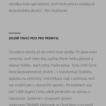
několika málo specialistům, kteří tento proces ovládají až
do posledního detailu“, říká Studniarek.
ZELENÉ TAVICÍ PECE PRO PRŮMYSL
Od solární střechy až do vnitřní části výroby: Při zpracování
cementu, oceli nebo skla zajišťují žhavé horko plynové a
olejové hořáky. Jejich zdroj: Fosilní paliva. To by chtěl Gerd
Hintz bezpodmínečně změnit – s transformací fosilního
způsobu na elektrický. Elektrifikace však v průmyslu není
tak triviální jako u domácího sporáku. Při teplotách více
než 1.000 stupňů Celsia záleží především na výkonu a
robustnosti. Společně s vývojovým týmem
společnosti TRUMPF Elektronik se Gerd Hintz o to snažil