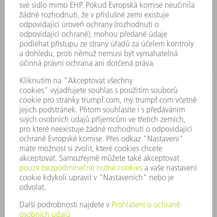
SERVIS
POUŽITÍ
ODVĚTVÍ
SPOLEČNOST
KARIÉRA
PRACOVNÍ NABÍDKY
PROFIL PODNIKU
PŘEDSTAVENSTVO
VÝROČNÍ ZPRÁVA
ZÁSADY SPOLEČNOSTI
SHODA
SYSTÉM UPOZORŇOVAČŮ
SECURITY
TISKOVÉ ZPRÁVY
MAGAZÍN
UDRŽITELNOST
ŽIVOTNÍ PROSTŘEDÍ & KLIMA
SOCIÁLNÍ TÉMA & SPOLEČNOST
VEDENÍ FIRMY