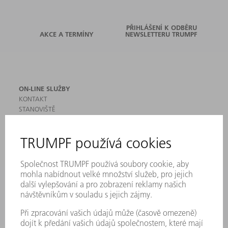
PŘIHLÁŠENÍ K ODBĚRU
AKCE A TERMÍNY
NEWSLETTERU TRUMPF
ON-LINE SLUŽBY
KONTAKT
STANOVIŠTĚ
AKCE A TERMÍNY
PŘIHLÁŠENÍ K ODBĚRU NEWSLETTERU
MYTRUMPF
BEZPEČNOSTNÍ LISTY
PRODUKTY
STROJE & SYSTÉMY
LASER
VÝKONOVÁ ELEKTRONIKA
ELEKTRICKÉ NÁŘADÍ
SMART FACTORY
SOFTWARE