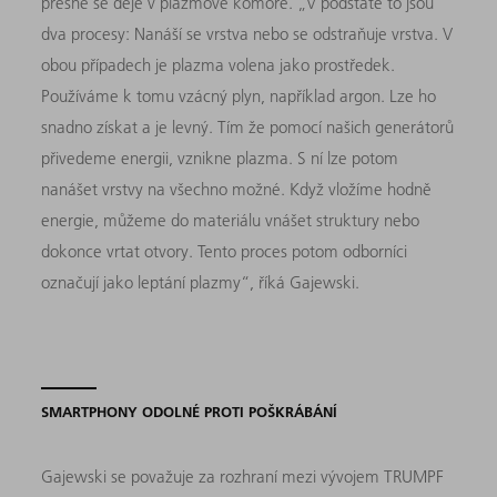
přesně se děje v plazmové komoře. „V podstatě to jsou
dva procesy: Nanáší se vrstva nebo se odstraňuje vrstva. V
obou případech je plazma volena jako prostředek.
Používáme k tomu vzácný plyn, například argon. Lze ho
snadno získat a je levný. Tím že pomocí našich generátorů
přivedeme energii, vznikne plazma. S ní lze potom
nanášet vrstvy na všechno možné. Když vložíme hodně
energie, můžeme do materiálu vnášet struktury nebo
dokonce vrtat otvory. Tento proces potom odborníci
označují jako leptání plazmy“, říká Gajewski.
SMARTPHONY ODOLNÉ PROTI POŠKRÁBÁNÍ
Gajewski se považuje za rozhraní mezi vývojem TRUMPF