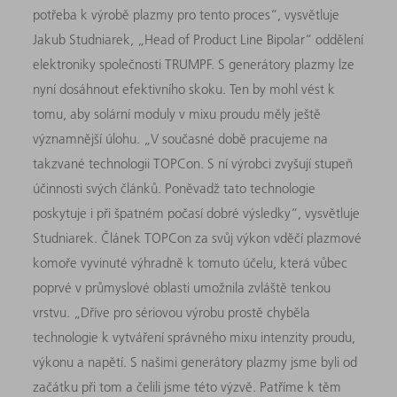
potřeba k výrobě plazmy pro tento proces“, vysvětluje
Jakub Studniarek, „Head of Product Line Bipolar“ oddělení
elektroniky společnosti TRUMPF. S generátory plazmy lze
nyní dosáhnout efektivního skoku. Ten by mohl vést k
tomu, aby solární moduly v mixu proudu měly ještě
významnější úlohu. „V současné době pracujeme na
takzvané technologii TOPCon. S ní výrobci zvyšují stupeň
účinnosti svých článků. Poněvadž tato technologie
poskytuje i při špatném počasí dobré výsledky“, vysvětluje
Studniarek. Článek TOPCon za svůj výkon vděčí plazmové
komoře vyvinuté výhradně k tomuto účelu, která vůbec
poprvé v průmyslové oblasti umožnila zvláště tenkou
vrstvu. „Dříve pro sériovou výrobu prostě chyběla
technologie k vytváření správného mixu intenzity proudu,
výkonu a napětí. S našimi generátory plazmy jsme byli od
začátku při tom a čelili jsme této výzvě. Patříme k těm