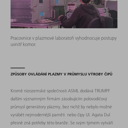
Pracovnice v plazmové laboratoři vyhodnocuje postupy
uvnitř komor.
ZPŮSOBY OVLÁDÁNÍ PLAZMY V PRŮMYSLU VÝROBY ČIPŮ
Kromě nizozemské společnosti ASML dodává TRUMPF
dalším významným firmám zásobujícím polovodičový
průmysl generátory plazmy, bez nichž by nebylo možné
vyrábět nejmodernější paměti nebo čipy UI. Agata Dul
přesně zná potřeby této branže. Se svým týmem vytváří