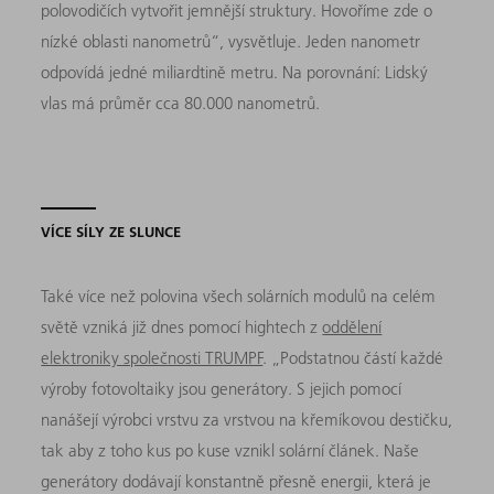
polovodičích vytvořit jemnější struktury. Hovoříme zde o
nízké oblasti nanometrů“, vysvětluje. Jeden nanometr
odpovídá jedné miliardtině metru. Na porovnání: Lidský
vlas má průměr cca 80.000 nanometrů.
VÍCE SÍLY ZE SLUNCE
Také více než polovina všech solárních modulů na celém
světě vzniká již dnes pomocí hightech z
oddělení
elektroniky společnosti TRUMPF
. „Podstatnou částí každé
výroby fotovoltaiky jsou generátory. S jejich pomocí
nanášejí výrobci vrstvu za vrstvou na křemíkovou destičku,
tak aby z toho kus po kuse vznikl solární článek. Naše
generátory dodávají konstantně přesně energii, která je