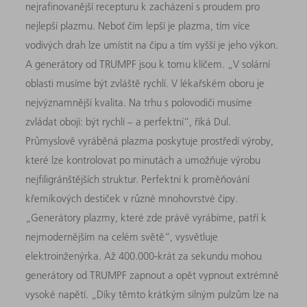
nejrafinovanější recepturu k zacházení s proudem pro
nejlepší plazmu. Neboť čím lepší je plazma, tím více
vodivých drah lze umístit na čipu a tím vyšší je jeho výkon.
A generátory od TRUMPF jsou k tomu klíčem. „V solární
oblasti musíme být zvláště rychlí. V lékařském oboru je
nejvýznamnější kvalita. Na trhu s polovodiči musíme
zvládat obojí: být rychlí – a perfektní“, říká Dul.
Průmyslově vyráběná plazma poskytuje prostředí výroby,
které lze kontrolovat po minutách a umožňuje výrobu
nejfiligránštějších struktur. Perfektní k proměňování
křemíkových destiček v různé mnohovrstvé čipy.
„Generátory plazmy, které zde právě vyrábíme, patří k
nejmodernějším na celém světě“, vysvětluje
elektroinženýrka. Až 400.000-krát za sekundu mohou
generátory od TRUMPF zapnout a opět vypnout extrémně
vysoké napětí. „Díky těmto krátkým silným pulzům lze na