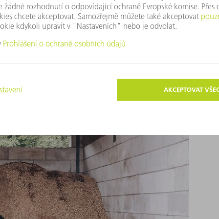
Bezpečnost pro vodíkové nádrže