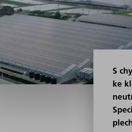
S ch
ke k
neutr
Speci
plec