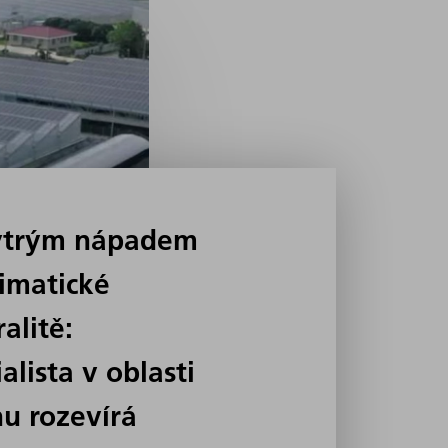
ytrým nápadem
limatické
alitě:
alista v oblasti
hu rozevírá