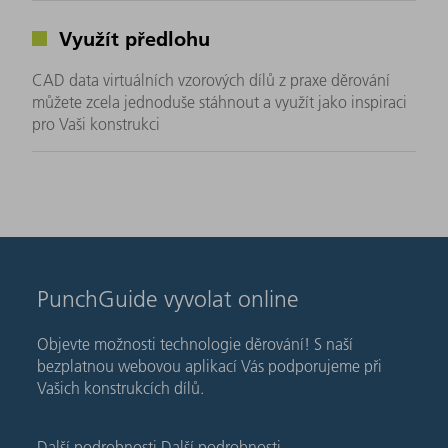
Využít předlohu
CAD data virtuálních vzorových dílů z praxe děrování
můžete zcela jednoduše stáhnout a využít jako inspiraci
pro Vaši konstrukci
PunchGuide vyvolat online
Objevte možnosti technologie děrování! S naší
bezplatnou webovou aplikací Vás podporujeme při
Vašich konstrukcích dílů.
Další podrobnosti
Další podrobnosti