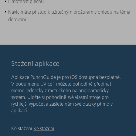
Hmotnost plechu
Navíc máte přístup k užitečným brožurám v ohledu na téma
děrování.
Stažení aplikace
Aplikace PunchGuide je pro iOS dostupná bezplatně.
V bodu menu „Více“ můžete pohodlně přepínat
měrné jednotky z metrického na angloamerický
systém. Uložte si pohodlně své vlastní stroje pro
rychlejší výpočet a zašlete nám své otázky přímo v
aplikaci.
Ke stažení
Ke stažení