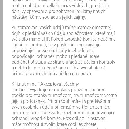
STROJE & SYSTÉMY
LASER
VÝKONOVÁ ELEKTRONIKA
ELEKTRICKÉ NÁŘADÍ
SMART FACTORY
SOFTWARE
SERVIS
POUŽITÍ
ODVĚTVÍ
SPOLEČNOST
KARIÉRA
PRACOVNÍ NABÍDKY
PROFIL PODNIKU
PŘEDSTAVENSTVO
VÝROČNÍ ZPRÁVA
ZÁSADY SPOLEČNOSTI
SHODA
SYSTÉM UPOZORŇOVAČŮ
SECURITY
TISKOVÉ ZPRÁVY
MAGAZÍN
UDRŽITELNOST