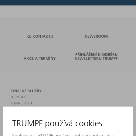
KE KONTAKTU
NEWSROOM
PŘIHLÁŠENÍ K ODBĚRU
AKCE A TERMÍNY
NEWSLETTERU TRUMPF
ON-LINE SLUŽBY
KONTAKT
STANOVIŠTĚ
AKCE A TERMÍNY
PŘIHLÁŠENÍ K ODBĚRU NEWSLETTERU
MYTRUMPF
BEZPEČNOSTNÍ LISTY
PRODUKTY