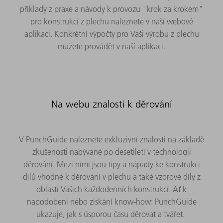
příklady z praxe a návody k provozu "krok za krokem"
pro konstrukci z plechu naleznete v naší webové
aplikaci. Konkrétní výpočty pro Vaši výrobu z plechu
můžete provádět v naší aplikaci.
Na webu znalosti k děrování
V PunchGuide naleznete exkluzivní znalosti na základě
zkušenosti nabývané po desetiletí v technologii
děrování. Mezi nimi jsou tipy a nápady ke konstrukci
dílů vhodné k děrování v plechu a také vzorové díly z
oblasti Vašich každodenních konstrukcí. Ať k
napodobení nebo získání know-how: PunchGuide
ukazuje, jak s úsporou času děrovat a tvářet.