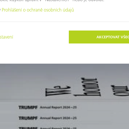
Také by vás mohla zajímat tato témata