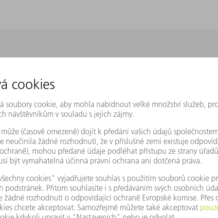
K přihlášení
fikát. & V případě záruky odešlete tento certifikát spolu s origin
nebo vašemu obchodníkovi.
ZAREGISTRUJTE SE NYNÍ