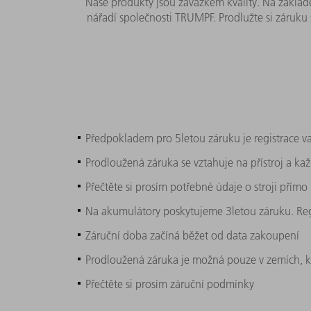
Naše produkty jsou závazkem kvality. Na zákla
nářadí společnosti TRUMPF. Prodlužte si záruku 
Předpokladem pro 5letou záruku je registrace v
Prodloužená záruka se vztahuje na přístroj a kaž
Přečtěte si prosím potřebné údaje o stroji přímo 
Na akumulátory poskytujeme 3letou záruku. Regi
Záruční doba začíná běžet od data zakoupení
Prodloužená záruka je možná pouze v zemích, k
Přečtěte si prosím záruční podmínky