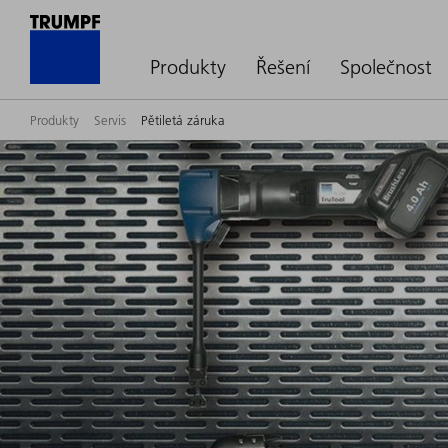
Produkty
Řešení
Společnost
Produkty
Servis
Pětiletá záruka