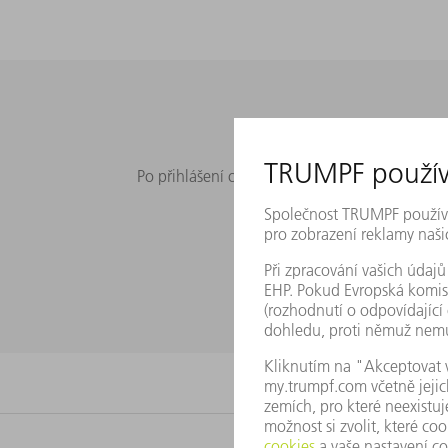
Po přihlášení obdržíte e-mailem záruční certi