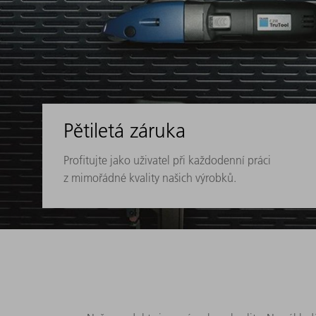
Pětiletá záruka
Profitujte jako uživatel při každodenní práci
z mimořádné kvality našich výrobků.