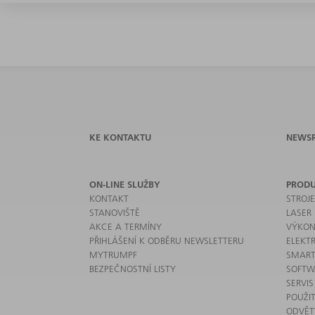
KE KONTAKTU
NEWS
ON-LINE SLUŽBY
PROD
KONTAKT
STROJ
STANOVIŠTĚ
LASER
AKCE A TERMÍNY
VÝKON
PŘIHLÁŠENÍ K ODBĚRU NEWSLETTERU
ELEKT
MYTRUMPF
SMART
BEZPEČNOSTNÍ LISTY
SOFTW
SERVIS
POUŽIT
ODVĚT