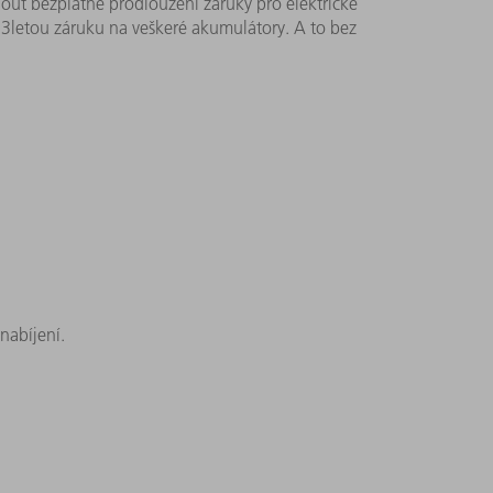
ut bezplatné prodloužení záruky pro elektrické
c 3letou záruku na veškeré akumulátory. A to bez
nabíjení.