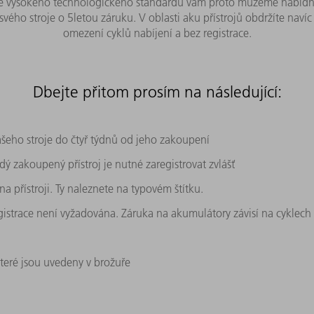
dě vysokého technologického standardu vám proto můžeme nabídno
svého stroje o 5letou záruku. V oblasti aku přístrojů obdržíte naví
omezení cyklů nabíjení a bez registrace.
Dbejte přitom prosím na následující:
ašeho stroje do čtyř týdnů od jeho zakoupení
dý zakoupený přístroj je nutné zaregistrovat zvlášť
na přístroji. Ty naleznete na typovém štítku.
strace není vyžadována. Záruka na akumulátory závisí na cyklech 
teré jsou uvedeny v brožuře