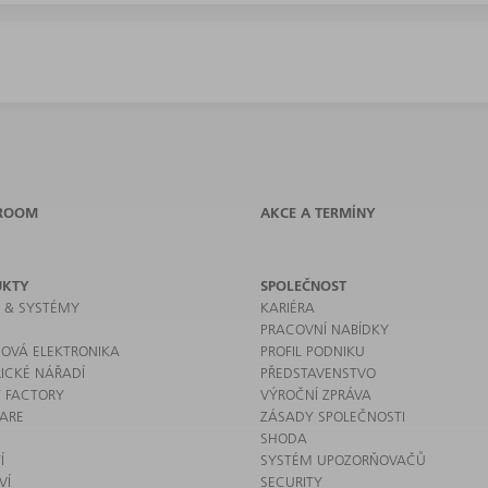
ROOM
AKCE A TERMÍNY
UKTY
SPOLEČNOST
E & SYSTÉMY
KARIÉRA
PRACOVNÍ NABÍDKY
OVÁ ELEKTRONIKA
PROFIL PODNIKU
RICKÉ NÁŘADÍ
PŘEDSTAVENSTVO
 FACTORY
VÝROČNÍ ZPRÁVA
ARE
ZÁSADY SPOLEČNOSTI
SHODA
Í
SYSTÉM UPOZORŇOVAČŮ
VÍ
SECURITY