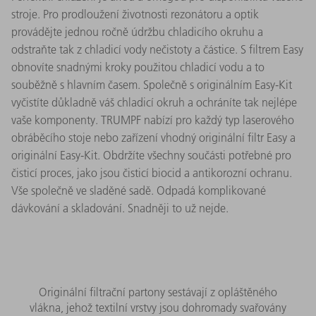
stroje. Pro prodloužení životnosti rezonátoru a optik
provádějte jednou ročně údržbu chladicího okruhu a
odstraňte tak z chladicí vody nečistoty a částice. S filtrem Easy
obnovíte snadnými kroky použitou chladicí vodu a to
souběžně s hlavním časem. Společně s originálním Easy-Kit
vyčistíte důkladně váš chladicí okruh a ochráníte tak nejlépe
vaše komponenty. TRUMPF nabízí pro každý typ laserového
obráběcího stoje nebo zařízení vhodný originální filtr Easy a
originální Easy-Kit. Obdržíte všechny součásti potřebné pro
čisticí proces, jako jsou čisticí biocid a antikorozní ochranu.
Vše společně ve sladěné sadě. Odpadá komplikované
dávkování a skladování. Snadněji to už nejde.
Originální filtrační partony sestávají z opláštěného
vlákna, jehož textilní vrstvy jsou dohromady svařovány