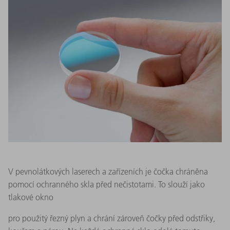
V pevnolátkových laserech a zařízeních je čočka chráněna
pomocí ochranného skla před nečistotami. To slouží jako
tlakové okno
pro použitý řezný plyn a chrání zároveň čočky před odstřiky,