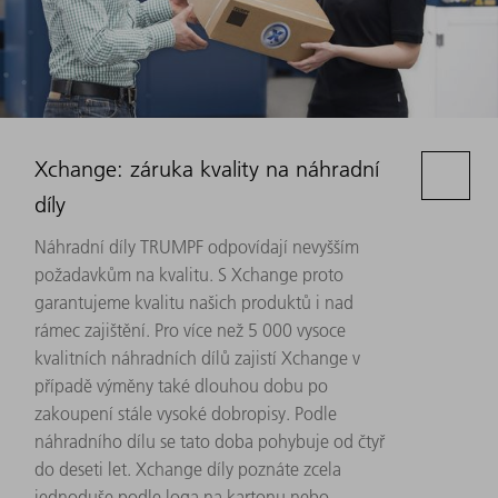
Xchange: záruka kvality na náhradní
díly
Náhradní díly TRUMPF odpovídají nevyšším
požadavkům na kvalitu. S Xchange proto
garantujeme kvalitu našich produktů i nad
rámec zajištění. Pro více než 5 000 vysoce
kvalitních náhradních dílů zajistí Xchange v
případě výměny také dlouhou dobu po
zakoupení stále vysoké dobropisy. Podle
náhradního dílu se tato doba pohybuje od čtyř
do deseti let. Xchange díly poznáte zcela
jednoduše podle loga na kartonu nebo