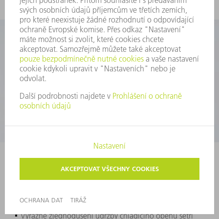
Easy filtr
Čištění použité chladicí vody pomocí originálních filtrů
Original Easy Filters
Výrazné zjednodušení údržby chladicího oběhu šetří