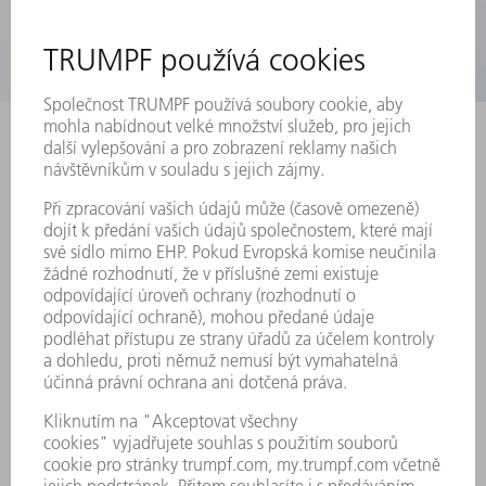
Easy Kits
Snadná a rychlá výměna chladicí vody za konstrukční
řady specifické Easy Kits
Interval pro údržbu chladicí vody činí zpravidla 12
měsíců, proto jsou originální Easy Kits dimenzovány
pro toto období
Prodloužení životnosti rezonátoru a optik speciálně
sladěným složením Easy Kits
Originální Easy Kits lze použít u všech laserů TRUMPF,
laserových zařízení a strojů