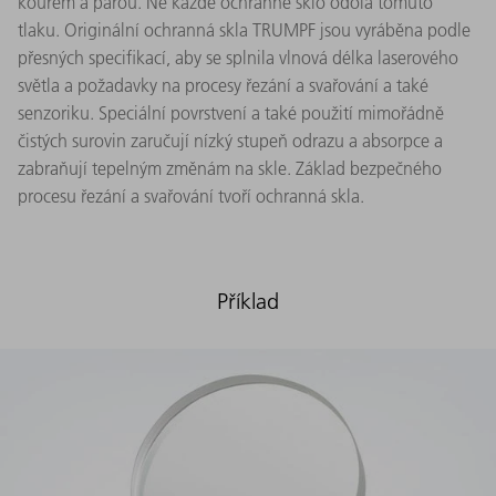
kouřem a párou. Ne každé ochranné sklo odolá tomuto
tlaku. Originální ochranná skla TRUMPF jsou vyráběna podle
přesných specifikací, aby se splnila vlnová délka laserového
světla a požadavky na procesy řezání a svařování a také
senzoriku. Speciální povrstvení a také použití mimořádně
čistých surovin zaručují nízký stupeň odrazu a absorpce a
zabraňují tepelným změnám na skle. Základ bezpečného
procesu řezání a svařování tvoří ochranná skla.
Příklad