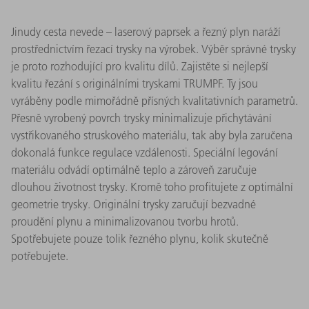
Jinudy cesta nevede – laserový paprsek a řezný plyn naráží
prostřednictvím řezací trysky na výrobek. Výběr správné trysky
je proto rozhodující pro kvalitu dílů. Zajistěte si nejlepší
kvalitu řezání s originálními tryskami TRUMPF. Ty jsou
vyráběny podle mimořádně přísných kvalitativních parametrů.
Přesně vyrobený povrch trysky minimalizuje přichytávání
vystřikovaného struskového materiálu, tak aby byla zaručena
dokonalá funkce regulace vzdálenosti. Speciální legování
materiálu odvádí optimálně teplo a zároveň zaručuje
dlouhou životnost trysky. Kromě toho profitujete z optimální
geometrie trysky. Originální trysky zaručují bezvadné
proudění plynu a minimalizovanou tvorbu hrotů.
Spotřebujete pouze tolik řezného plynu, kolik skutečně
potřebujete.