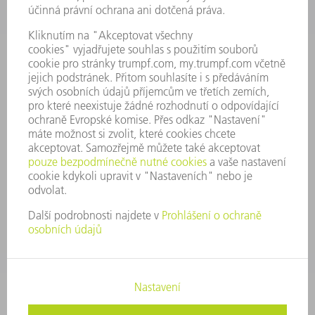
PROFIL PODNIKU
PŘEDSTAVENSTVO
VÝROČNÍ ZPRÁVA
ZÁSADY SPOLEČNOSTI
SHODA
SYSTÉM UPOZORŇOVAČŮ
SECURITY
TISKOVÉ ZPRÁVY
MAGAZÍN
UDRŽITELNOST
ŽIVOTNÍ PROSTŘEDÍ & KLIMA
SOCIÁLNÍ TÉMA & SPOLEČNOST
VEDENÍ FIRMY
TIRÁŽ
OCHRANA DAT
AUTORSKÉ A ZNÁMKOVÉ PRÁVO