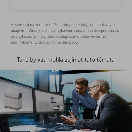
V závislosti na zemi se může tento produktový sortiment a tyto
údaje lišit. Změny techniky, vybavení, cena a nabídka příslušenství
jsou vyhrazeny. Pro zjištění dostupnosti výrobku ve vaší zemi
prosím kontaktujte svoji kontaktní osobu.
Také by vás mohla zajímat tato témata