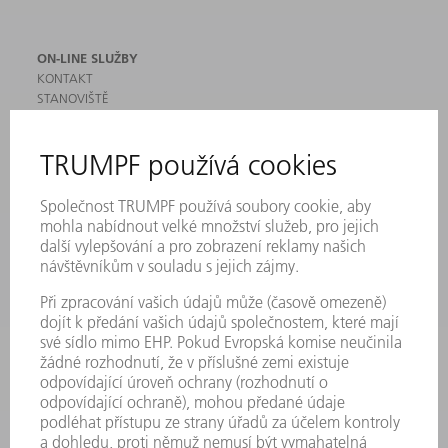
ON-LINE SLUŽBY
KONTAKT
STANOVIŠTĚ
AKCE A TERMÍNY
PŘIHLÁŠENÍ K ODBĚRU NEWSLETTERU
MYTRUMPF
BEZPEČNOSTNÍ LISTY
PRODUKTY
STROJE & SYSTÉMY
LASER
VÝKONOVÁ ELEKTRONIKA
ELEKTRICKÉ NÁŘADÍ
SMART FACTORY
SOFTWARE
SERVIS
POUŽITÍ
ODVĚTVÍ
SPOLEČNOST
KARIÉRA
PRACOVNÍ NABÍDKY