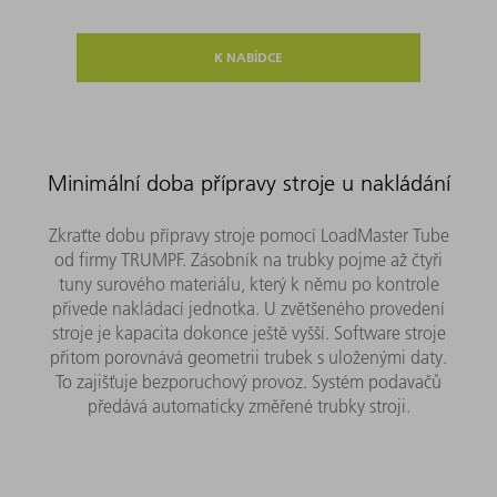
K NABÍDCE
Minimální doba přípravy stroje u nakládání
Zkraťte dobu přípravy stroje pomocí LoadMaster Tube
od firmy TRUMPF. Zásobník na trubky pojme až čtyři
tuny surového materiálu, který k němu po kontrole
přivede nakládací jednotka. U zvětšeného provedení
stroje je kapacita dokonce ještě vyšší. Software stroje
přitom porovnává geometrii trubek s uloženými daty.
To zajišťuje bezporuchový provoz. Systém podavačů
předává automaticky změřené trubky stroji.