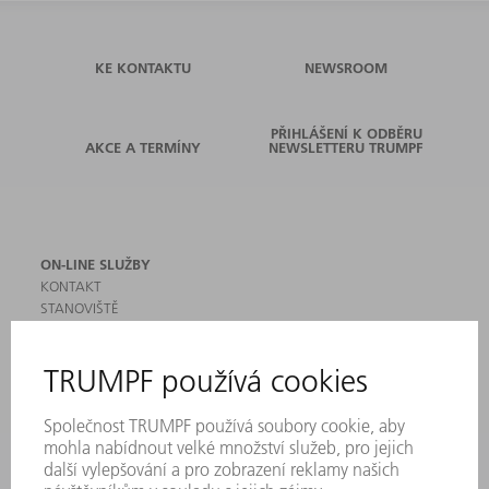
KE KONTAKTU
NEWSROOM
PŘIHLÁŠENÍ K ODBĚRU
AKCE A TERMÍNY
NEWSLETTERU TRUMPF
ON-LINE SLUŽBY
KONTAKT
STANOVIŠTĚ
AKCE A TERMÍNY
PŘIHLÁŠENÍ K ODBĚRU NEWSLETTERU
MYTRUMPF
BEZPEČNOSTNÍ LISTY
PRODUKTY
STROJE & SYSTÉMY
LASER
VÝKONOVÁ ELEKTRONIKA