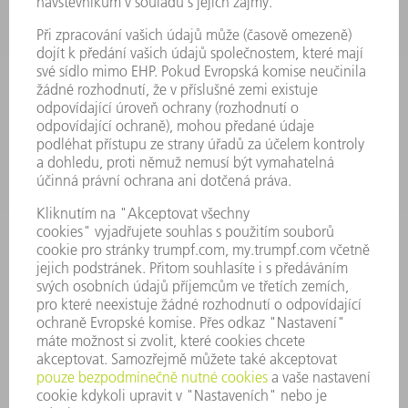
ELEKTRICKÉ NÁŘADÍ
SMART FACTORY
SOFTWARE
SERVIS
POUŽITÍ
ODVĚTVÍ
SPOLEČNOST
KARIÉRA
PRACOVNÍ NABÍDKY
PROFIL PODNIKU
PŘEDSTAVENSTVO
VÝROČNÍ ZPRÁVA
ZÁSADY SPOLEČNOSTI
SHODA
SYSTÉM UPOZORŇOVAČŮ
SECURITY
TISKOVÉ ZPRÁVY
MAGAZÍN
UDRŽITELNOST
ŽIVOTNÍ PROSTŘEDÍ & KLIMA
SOCIÁLNÍ TÉMA & SPOLEČNOST
VEDENÍ FIRMY