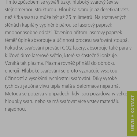
Tímto způsobem se vytváří úzký, hluboký svarový šev se
stejnoměrnou strukturou. Hloubka svaru je až desetkrát větší
než šířka svaru a může být až 25 milimetrů. Na roztavených
stěnách kapiláry vyplněné párou se laserový paprsek
mnohonásobně odráží. Tavenina přitom laserový paprsek
téměř úplně absorbuje a účinnost procesu svařování stoupá.
Pokud se svařování provádí CO2 lasery, absorbuje také pára v
klíčové dírce laserové světlo, které se částečně ionizuje.
Vzniká tak plazma. Plazma rovněž přináší do obrobku
energii. Hluboké svařování se proto vyznačuje vysokou
účinností a vysokými rychlostmi svařování. Díky vysoké
rychlosti je zóna vlivu tepla malá a deformace nepatrná.
Metoda se používá v případech, kdy jsou požadovány velké
SERVIS A KONTAKT
hloubky svaru nebo se má svařovat více vrstev materiálu
najednou.