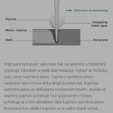
Když pára vystupuje, vykonává tlak na taveninu a částečně ji
vypuzuje. Obrobek se ještě dále natavuje. Vytvoří se hluboký,
úzký otvor naplněný párou: kapilára vyplněná párou -
nazývaná také klíčová dírka (anglicky keyhole). Kapilára
vyplněná párou je obklopena roztaveným kovem. Jestliže se
laserový paprsek pohybuje nad spojovaným místem,
pohybuje se s ním obrobkem také kapilára vyplněná párou.
Roztavený kov obtéká kapiláru a na zadní straně tuhne.