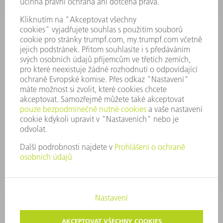
PŘEDSTAVENSTVO
VÝROČNÍ ZPRÁVA
ZÁSADY SPOLEČNOSTI
SHODA
SYSTÉM UPOZORŇOVAČŮ
SECURITY
TISKOVÉ ZPRÁVY
MAGAZÍN
UDRŽITELNOST
ŽIVOTNÍ PROSTŘEDÍ & KLIMA
SOCIÁLNÍ TÉMA & SPOLEČNOST
VEDENÍ FIRMY
TIRÁŽ
OCHRANA DAT
AUTORSKÉ A ZNÁMKOVÉ PRÁVO
VOP TRUMPF PRAHA
NASTAVENÍ SOUKROMÍ