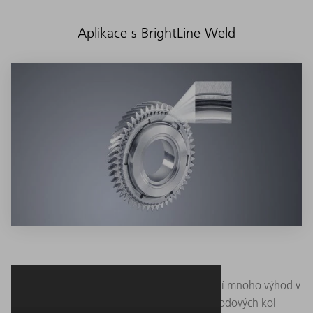
Aplikace s BrightLine Weld
Technologie TRUMPF BrightLine Weld přináší mnoho výhod v
oblasti pohonů, například při svařování převodových kol