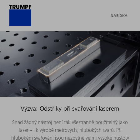
NABÍDKA
Výzva: Odstřiky při svařování laserem
Snad žádný nástroj není tak všestranně použitelný jako
laser – i k výrobě metrových, hlubokých svarů. Při
hlubokém svařování jsou nezbytné velmi vysoké hustoty