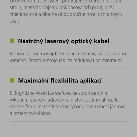
Díky menšímu znečištění profitujete z kratších prostojů
stroje, menšího objemu dokončovacích prací, nižší
zmetkovitosti a dlouhé doby použitelnosti ochranných
skel.
Nástrčný laserový optický kabel
Protože je laserový optický kabel nástrčný, lze jej snadno
vyměnit. Prostoje stroje tak lze redukovat na minimum.
Maximální flexibilita aplikací
S BrightLine Weld lze svařovat se stoprocentním
výkonem laseru v jádrovém a prstencovém vláknu. Je
možné flexibilní rozdělování výkonu laseru mezi jádrové
a prstencové vlákno.