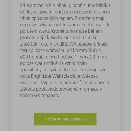
Při svařování slitin hliníku, např. slitiny hliníku
6000, se uživatel potýká s nebezpečím vzniku
trhlin způsobených teplem. Protože ty mají
negativní vliv na kvalitu svaru a mohou vést k
porušení svaru. Kromě toho může během
procesu dojít k tvorbě odstřiků a tím ke
znečištění okolních dílů. Whitepaper přináší
test aplikace svařování, při kterém TruDisk
6001 obrábí díly o tloušťce 1 mm až 2 mm v
poloze svaru citlivé na vznik trhlin
způsobených teplem. Aplikace ukazuje, jak
opce BrightLine Weld zlepšuje výsledek
svařování. Vyplňte jednoduše formulář níže a
získejte poutavé doprovodné informace v
našem whitepaperu.
VYŽÁDAT WHITEPAPER