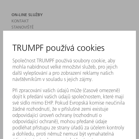
ON-LINE SLUŽBY
KONTAKT
STANOVIŠTĚ
AKCE A TERMÍNY
PŘIHLÁŠENÍ K ODBĚRU NEWSLETTERU
MYTRUMPF
BEZPEČNOSTNÍ LISTY
PRODUKTY
STROJE & SYSTÉMY
LASER
VÝKONOVÁ ELEKTRONIKA
ELEKTRICKÉ NÁŘADÍ
SMART FACTORY
SOFTWARE
SERVIS
POUŽITÍ
ODVĚTVÍ
SPOLEČNOST
KARIÉRA
PRACOVNÍ NABÍDKY
PROFIL PODNIKU