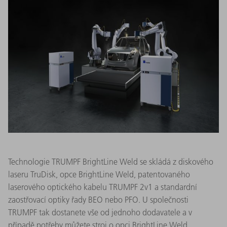
Technologie TRUMPF BrightLine Weld se skládá z diskového
laseru TruDisk, opce BrightLine Weld, patentovaného
laserového optického kabelu TRUMPF 2v1 a standardní
zaostřovací optiky řady BEO nebo PFO. U společnosti
TRUMPF tak dostanete vše od jednoho dodavatele a v
případě potřeby můžete stroj o opci BrightLine Weld