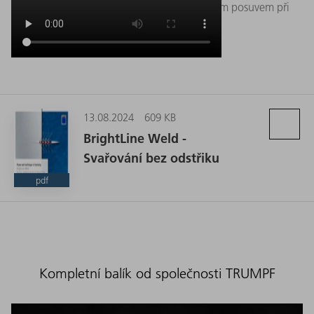
laserem. Je možné je svařovat s výrazně vyšším posuvem při
stejné hloubce provaření.
13.08.2024
609 KB
BrightLine Weld -
Svařování bez odstřiku
pdf
Kompletní balík od společnosti TRUMPF