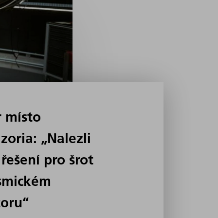
r místo
zoria: „Nalezli
řešení pro šrot
smickém
toru“