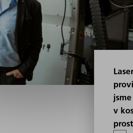
Lase
provi
jsme 
v ko
pros