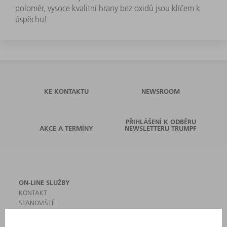
poloměr, vysoce kvalitní hrany bez oxidů jsou klíčem k
úspěchu!
KE KONTAKTU
NEWSROOM
PŘIHLÁŠENÍ K ODBĚRU
AKCE A TERMÍNY
NEWSLETTERU TRUMPF
ON-LINE SLUŽBY
KONTAKT
STANOVIŠTĚ
AKCE A TERMÍNY
PŘIHLÁŠENÍ K ODBĚRU NEWSLETTERU