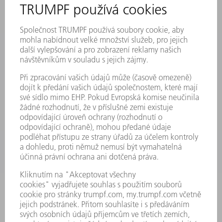
MYTRUMPF
BEZPEČNOSTNÍ LISTY
PRODUKTY
STROJE & SYSTÉMY
LASER
VÝKONOVÁ ELEKTRONIKA
ELEKTRICKÉ NÁŘADÍ
SMART FACTORY
SOFTWARE
SERVIS
POUŽITÍ
ODVĚTVÍ
SPOLEČNOST
KARIÉRA
PRACOVNÍ NABÍDKY
PROFIL PODNIKU
PŘEDSTAVENSTVO
VÝROČNÍ ZPRÁVA
ZÁSADY SPOLEČNOSTI
SHODA
SYSTÉM UPOZORŇOVAČŮ
SECURITY