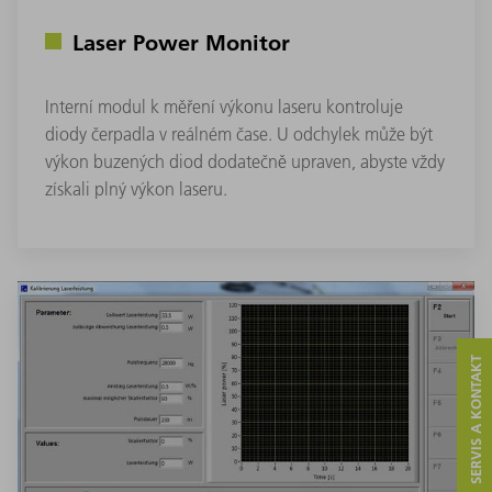
Laser Power Monitor
Interní modul k měření výkonu laseru kontroluje
diody čerpadla v reálném čase. U odchylek může být
výkon buzených diod dodatečně upraven, abyste vždy
získali plný výkon laseru.
SERVIS A KONTAKT