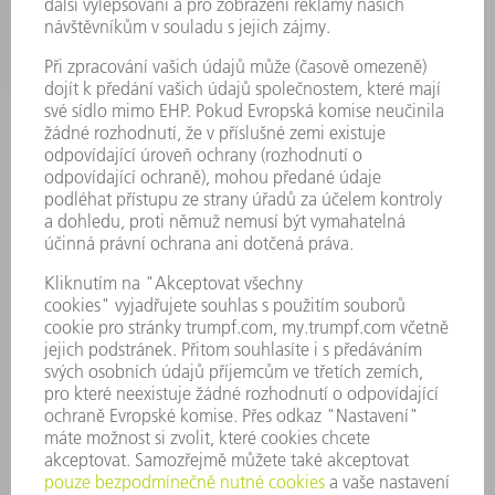
VÝKONOVÁ ELEKTRONIKA
ELEKTRICKÉ NÁŘADÍ
SMART FACTORY
SOFTWARE
SERVIS
POUŽITÍ
ODVĚTVÍ
SPOLEČNOST
KARIÉRA
PRACOVNÍ NABÍDKY
PROFIL PODNIKU
PŘEDSTAVENSTVO
VÝROČNÍ ZPRÁVA
ZÁSADY SPOLEČNOSTI
SHODA
SYSTÉM UPOZORŇOVAČŮ
SECURITY
TISKOVÉ ZPRÁVY
MAGAZÍN
UDRŽITELNOST
ŽIVOTNÍ PROSTŘEDÍ & KLIMA
SOCIÁLNÍ TÉMA & SPOLEČNOST