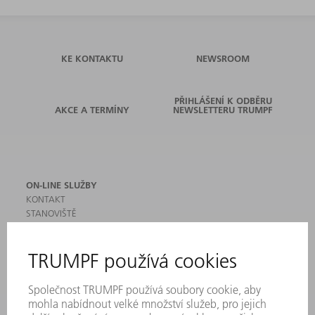
KE KONTAKTU
NEWSROOM
PŘIHLÁŠENÍ K ODBĚRU
AKCE A TERMÍNY
NEWSLETTERU TRUMPF
ON-LINE SLUŽBY
KONTAKT
STANOVIŠTĚ
AKCE A TERMÍNY
PŘIHLÁŠENÍ K ODBĚRU NEWSLETTERU
MYTRUMPF
BEZPEČNOSTNÍ LISTY
PRODUKTY
STROJE & SYSTÉMY
LASER