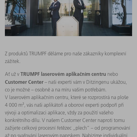
Z produktů TRUMPF děláme pro naše zákazníky komplexní
zážitek.
TRUMPF laserovém aplikačním centru
Ať už v
nebo
Customer Center
– naši experti vám v Ditzingenu ukážou,
co je možné – osobně a na míru vašim potřebám.
V laserovém aplikačním centru, které se rozprostírá na ploše
4 000 m², vás naši aplikátoři a oboroví experti podpoří při
vývoji a optimalizaci aplikace, vždy za použití vašeho
konkrétního dílu. V našem Customer Center naproti tomu
zažijete celkový procesní řetězec „plech“ – od programování
až po svařování laserovým paprskem. Nabízíme individuální