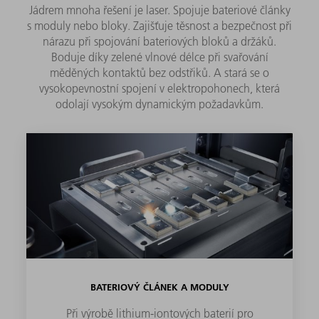
Jádrem mnoha řešení je laser. Spojuje bateriové články
s moduly nebo bloky. Zajišťuje těsnost a bezpečnost při
nárazu při spojování bateriových bloků a držáků.
Boduje díky zelené vlnové délce při svařování
měděných kontaktů bez odstřiků. A stará se o
vysokopevnostní spojení v elektropohonech, která
odolají vysokým dynamickým požadavkům.
BATERIOVÝ ČLÁNEK A MODULY
Při výrobě lithium-iontových baterií pro