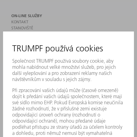
ON-LINE SLUŽBY
KONTAKT
STANOVIŠTĚ
AKCE A TERMÍNY
PŘIHLÁŠENÍ K ODBĚRU NEWSLETTERU
MYTRUMPF
BEZPEČNOSTNÍ LISTY
PRODUKTY
STROJE & SYSTÉMY
LASER
VÝKONOVÁ ELEKTRONIKA
ELEKTRICKÉ NÁŘADÍ
SMART FACTORY
SOFTWARE
SERVIS
POUŽITÍ
ODVĚTVÍ
SPOLEČNOST
KARIÉRA
PRACOVNÍ NABÍDKY