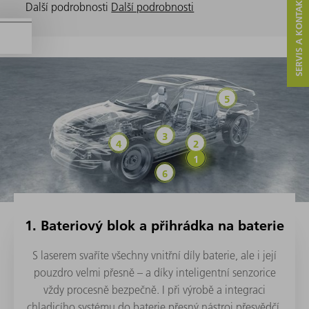
SERVIS A KONTAKT
Další podrobnosti
Další podrobnosti
Lehká konstru
Power Electronics
Powertrain
Bateriové články a m
Bateriový blok a při
Automatizovaná výrobní ře
1. Bateriový blok a přihrádka na baterie
S laserem svaříte všechny vnitřní díly baterie, ale i její
pouzdro velmi přesně – a díky inteligentní senzorice
vždy procesně bezpečně. I při výrobě a integraci
chladicího systému do baterie přesný nástroj přesvědčí.