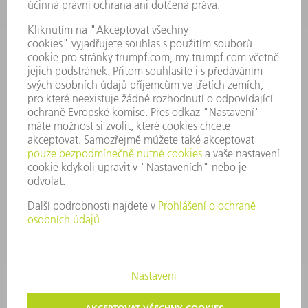
PROFIL PODNIKU
PŘEDSTAVENSTVO
VÝROČNÍ ZPRÁVA
ZÁSADY SPOLEČNOSTI
SHODA
SYSTÉM UPOZORŇOVAČŮ
SECURITY
TISKOVÉ ZPRÁVY
MAGAZÍN
UDRŽITELNOST
ŽIVOTNÍ PROSTŘEDÍ & KLIMA
SOCIÁLNÍ TÉMA & SPOLEČNOST
VEDENÍ FIRMY
TIRÁŽ
OCHRANA DAT
AUTORSKÉ A ZNÁMKOVÉ PRÁVO
VOP TRUMPF PRAHA
NASTAVENÍ SOUKROMÍ