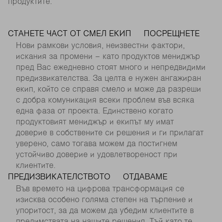
продуктите.
СТАНЕТЕ ЧАСТ ОТ СМЕЛ ЕКИП
ПОСРЕЩНЕТЕ
Нови рамкови условия, неизвестни фактори,
искания за промени – като продуктов мениджър
пред Вас ежедневно стоят много и непредвидими
предизвикателства. За целта е нужен ангажиран
екип, който се справя смело и може да разреши
с добра комуникация всеки проблем във всяка
една фаза от проекта. Единствено когато
продуктовият мениджър и екипът му имат
доверие в собствените си решения и ги прилагат
уверено, само тогава можем да постигнем
устойчиво доверие и удовлетвореност при
клиентите.
ПРЕДИЗВИКАТЕЛСТВОТО
ОТДАВАМЕ
Във времето на цифрова трансформация се
изисква особено голяма степен на търпение и
упоритост, за да можем да убедим клиентите в
предимствата на нашите решения. Тъй като те