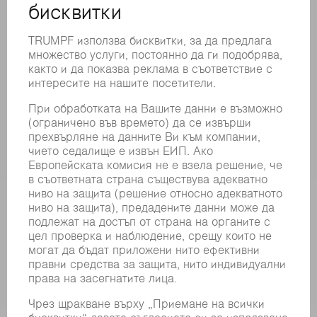
КОНТАКТИ
ФИЛИАЛИ
СЪБИТИЯ И ДАТИ
РЕГИСТРИРАНЕ ЗА БЮЛЕТИН
MYTRUMPF
ИНФОРМАЦИОННИ ЛИСТОВЕ ЗА БЕЗОПАСНОСТ
ПРОДУКТИ
МАШИНИ & СИСТЕМИ
ЛАЗЕР
СИЛОВА ЕЛЕКТРОНИКА
ЕЛЕКТРИЧЕСКИ ИНСТРУМЕНТИ
SMART FACTORY
СОФТУЕР
УСЛУГИ
ПРИЛОЖЕНИЯ
ОТРАСЛИ
КОМПАНИЯТА
КАРИЕРИ
СВОБОДНИ ПОЗИЦИИ
ПРОФИЛ НА КОМПАНИЯТА
УПРАВИТЕЛЕН СЪВЕТ
ГОДИШЕН ДОКЛАД
БИЗНЕС ПРИНЦИПИ