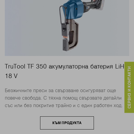
TruTool TF 350 акумулаторна батерия LiHD
СЕРВИЗ И КОНТАКТИ
18 V
Безжичните преси за свързване осигуряват още
повече свобода. С тяхна помощ свързвате детайли
със или без покритие трайно и с един работен ход.
КЪМ ПРОДУКТА