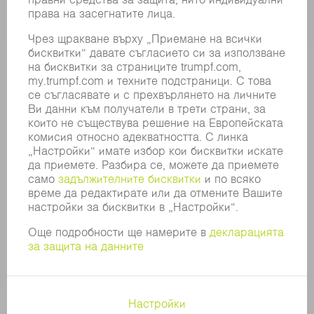
ПРОФИЛ НА КОМПАНИЯТА
УПРАВИТЕЛЕН СЪВЕТ
ГОДИШЕН ДОКЛАД
БИЗНЕС ПРИНЦИПИ
СЪОТВЕТСТВИЕ
СИСТЕМА ЗА ПОДАВАНЕ НА СИГНАЛИ
SECURITY
ПРЕССЪОБЩЕНИЯ
СПИСАНИЯ
УСТОЙЧИВОСТ
КЛИМАТ И ОКОЛНА СРЕДА
СОЦИАЛНИ ВЪПРОСИ И ОБЩЕСТВО
УПРАВЛЕНИЕ НА КОМПАНИЯТА
ДОПЪЛНИТЕЛНА ИНФОРМАЦИЯ
ЗАЩИТА НА ДАННИТЕ
COPYRIGHT