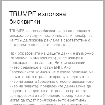
ОНЛАЙН УСЛУГИ
КОНТАКТИ
ФИЛИАЛИ
СЪБИТИЯ И ДАТИ
РЕГИСТРИРАНЕ ЗА БЮЛЕТИН
MYTRUMPF
ИНФОРМАЦИОННИ ЛИСТОВЕ ЗА БЕЗОПАСНОСТ
ПРОДУКТИ
МАШИНИ & СИСТЕМИ
ЛАЗЕР
СИЛОВА ЕЛЕКТРОНИКА
ЕЛЕКТРИЧЕСКИ ИНСТРУМЕНТИ
SMART FACTORY
СОФТУЕР
УСЛУГИ
ПРИЛОЖЕНИЯ
ОТРАСЛИ
КОМПАНИЯТА
КАРИЕРИ
СВОБОДНИ ПОЗИЦИИ