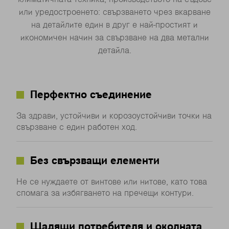
или уредостроенето: свързването чрез вкарване
на детайлите един в друг е най-простият и
икономичен начин за свързване на два метални
детайла.
Перфектно съединение
За здрави, устойчиви и корозоустойчиви точки на
свързване с един работен ход.
Без свързващи елементи
Не се нуждаете от винтове или нитове, като това
спомага за избягването на пречещи контури.
Щадящи потребителя и околната