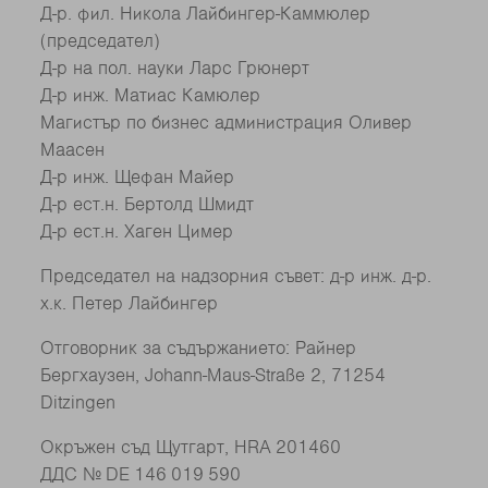
Д-р. фил. Никола Лайбингер-Каммюлер
(председател)
Д-р на пол. науки Ларс Грюнерт
Д-р инж. Матиас Камюлер
Магистър по бизнес администрация Оливер
Маасен
Д-р инж. Щефан Майер
Д-р ест.н. Бертолд Шмидт
Д-р ест.н. Хаген Цимер
Председател на надзорния съвет: д-р инж. д-р.
х.к. Петер Лайбингер
Отговорник за съдържанието: Райнер
Бергхаузен, Johann-Maus-Straße 2, 71254
Ditzingen
Окръжен съд Щутгарт, HRA 201460
ДДС № DE 146 019 590