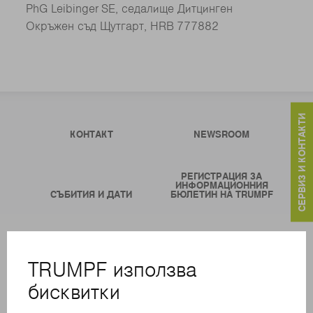
PhG Leibinger SE, седалище Дитцинген
Окръжен съд Щутгарт, HRB 777882
СЕРВИЗ И КОНТАКТИ
КОНТАКТ
NEWSROOM
РЕГИСТРАЦИЯ ЗА
ИНФОРМАЦИОННИЯ
СЪБИТИЯ И ДАТИ
БЮЛЕТИН НА TRUMPF
ОНЛАЙН УСЛУГИ
КОНТАКТИ
ФИЛИАЛИ
СЪБИТИЯ И ДАТИ