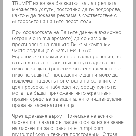
РЕГИСТРИРАНЕ ЗА БЮЛЕТИН
MYTRUMPF
ИНФОРМАЦИОННИ ЛИСТОВЕ ЗА БЕЗОПАСНОСТ
ПРОДУКТИ
МАШИНИ & СИСТЕМИ
ЛАЗЕР
СИЛОВА ЕЛЕКТРОНИКА
ЕЛЕКТРИЧЕСКИ ИНСТРУМЕНТИ
SMART FACTORY
СОФТУЕР
УСЛУГИ
ПРИЛОЖЕНИЯ
ОТРАСЛИ
КОМПАНИЯТА
КАРИЕРИ
СВОБОДНИ ПОЗИЦИИ
ПРОФИЛ НА КОМПАНИЯТА
УПРАВИТЕЛЕН СЪВЕТ
ГОДИШЕН ДОКЛАД
БИЗНЕС ПРИНЦИПИ
СЪОТВЕТСТВИЕ
СИСТЕМА ЗА ПОДАВАНЕ НА СИГНАЛИ