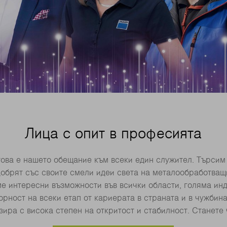
Лица с опит в професията
– това е нашето обещание към всеки един служител. Търсим
добрят със своите смели идеи света на металообработващ
ме интересни възможности във всички области, голяма инд
рност на всеки етап от кариерата в страната и в чужбин
зира с висока степен на откритост и стабилност. Станете 