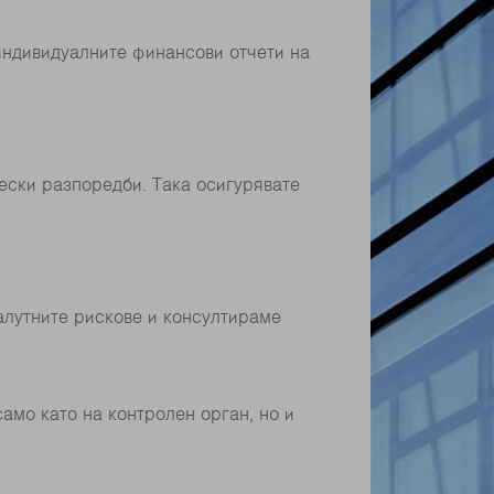
 индивидуалните финансови отчети на
ески разпоредби. Така осигурявате
алутните рискове и консултираме
само като на контролен орган, но и