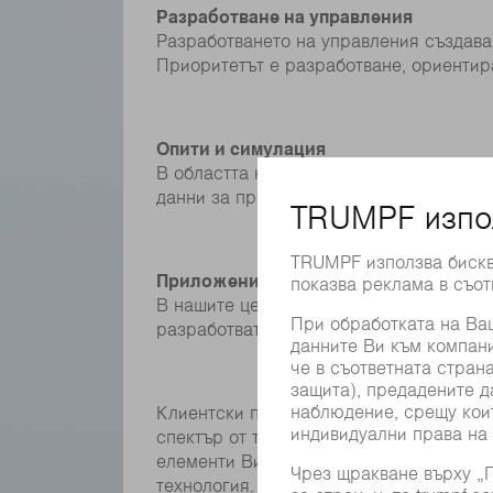
Разработване на управления
Разработването на управления създава
Приоритетът е разработване, ориентир
Опити и симулация
В областта на опитите и симулацията 
данни за процеси и технологични проц
Приложение
В нашите центрове за лазерни приложе
разработвате приложения за нашите кл
Клиентски проектиНашите клиентски пр
спектър от технологии на TRUMPF не о
елементи Вие проектирате и конструир
технология.