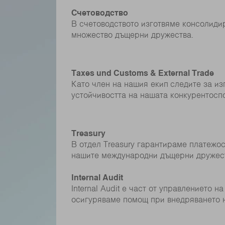
Счетоводство
В счетоводството изготвяме консолидир
множество дъщерни дружества.
Taxes und Customs & External Trade
Като член на нашия екип следите за и
устойчивостта на нашата конкурентосп
Treasury
В отдел Treasury гарантираме платежо
нашите международни дъщерни дружест
Internal Audit
Internal Audit е част от управлението 
осигуряваме помощ при внедряването н