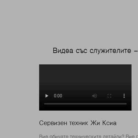
Видеа със служителите 
Сервизен техник Жи Ксиа
Вие обичате техническите детайли? Вие 