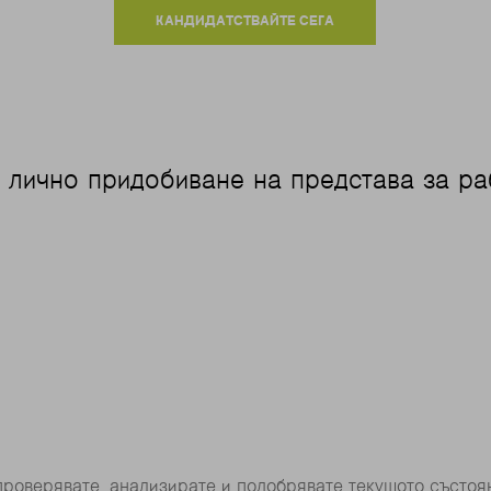
КАНДИДАТСТВАЙТЕ СЕГА
– лично придобиване на представа за р
проверявате, анализирате и подобрявате текущото състоя