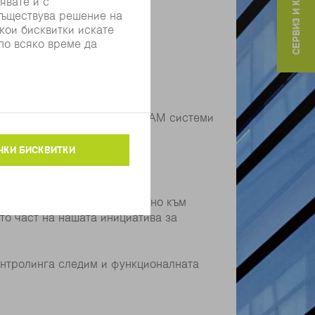
СЕРВИЗ И КОНТАКТИ
с човек-машина, през CAD/CAM системи
ност на TRUMPF – хоризонтално към
то част на нашата инициатива за
контролинга следим и функционалната