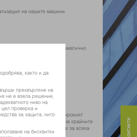
атизация на нашите машини.
рототипи и определяте систематично
 базиращи се на лазери, и
 от множество отрасли и широкият
ии и изчисления по метода на крайните
 с международна ориентация за всяка