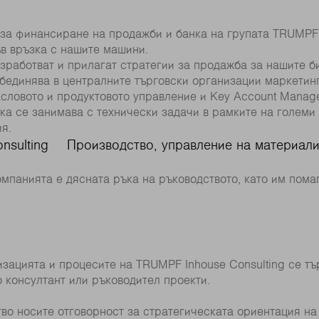
о за финансиране на продажби и банка на групата TRUMPF
в връзка с нашите машини.
зработват и прилагат стратегии за продажба за нашите б
единява в централните търговски организации маркетинг
асловото и продуктовото управление и Key Account Manag
ка се занимава с технически задачи в рамките на големи 
я.
onsulting
Производство, управление на материали
омпанията е дясната ръка на ръководството, като им помаг
изацията и процесите на TRUMPF Inhouse Consulting се т
 консултант или ръководител проекти.
во носите отговорност за стратегическата ориентация н