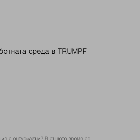
аботната среда в TRUMPF
ние с ентусиазъм? В същото време се