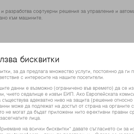
 и разработва софтуерни решения за управление и автом
ано към машините.
създавате планове за опити, провеждате експерименти с п
едури.
ния Вие сте катализатор на нови производствени методи,
иенти.
оекти гарантират разнообразие: международните клиенти
ставят място за скука.КонструиранеНа базата на симулац
ате нашите машини в рамките на стратегия за платформа