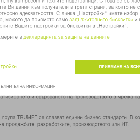
 разработчици на софтуер в гъвкави екипи: от интерфей
оизводствени съоръжения и цели фабрики.
скорявате дигитализирането на веригите за добавена стой
атизирането и свързването на производството в мрежа ка
та група TRUMPF се спазват единни бизнес стандарти. В 
на продажбите, разработките, производството или ИТ.