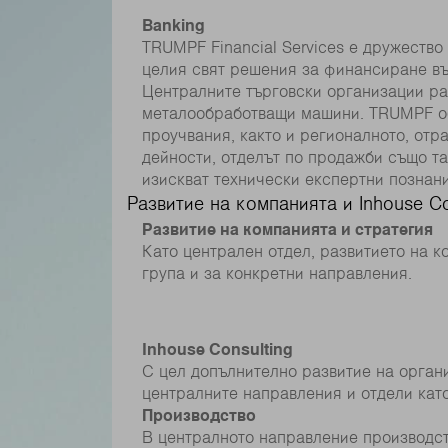
Banking
TRUMPF Financial Services е дружеств
целия свят решения за финансиране въ
Централните търговски организации ра
металообработващи машини. TRUMPF об
проучвания, както и регионалното, отр
дейности, отделът по продажби също та
изискват технически експертни познани
Развитие на компанията и Inhouse C
Развитие на компанията и стратегия
Като централен отдел, развитието на к
група и за конкретни направления.
Inhouse Consulting
С цел допълнително развитие на орган
централните направления и отдели като
Производство
В централното направление производст