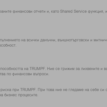
аните финансови отчети и, като Shared Service функция,
зпълнението на всички данъчни, външнотърговски и митнич
особност.
способността на TRUMPF. Ние се грижим за лихвените и в
ва по финансови въпроси.
на риска при TRUMPF. При това ние не гледаме на себе си 
а бизнес процесите.