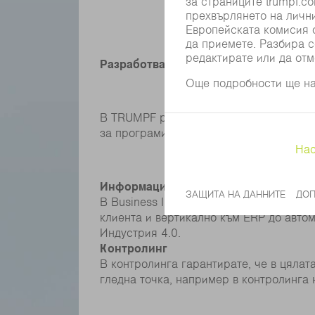
Разработване на софтуер
В TRUMPF работите заедно със стотици
за програмиране, до управление на пр
Информационни технологии
В Business Information Services Вие у
клиента и вертикално към ERP до автом
Индустрия 4.0.
Контролинг
В контролинга гарантирате, че в цяла
гледна точка, например в контролинга 