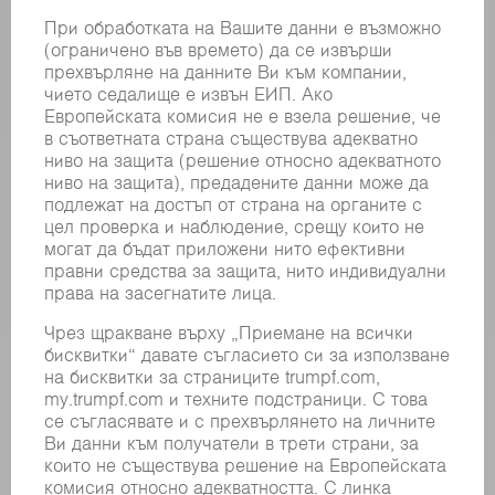
МАШИНИ & СИСТЕМИ
ЛАЗЕР
СИЛОВА ЕЛЕКТРОНИКА
ЕЛЕКТРИЧЕСКИ ИНСТРУМЕНТИ
SMART FACTORY
СОФТУЕР
УСЛУГИ
ПРИЛОЖЕНИЯ
ОТРАСЛИ
КОМПАНИЯТА
КАРИЕРИ
СВОБОДНИ ПОЗИЦИИ
ПРОФИЛ НА КОМПАНИЯТА
УПРАВИТЕЛЕН СЪВЕТ
ГОДИШЕН ДОКЛАД
БИЗНЕС ПРИНЦИПИ
СЪОТВЕТСТВИЕ
СИСТЕМА ЗА ПОДАВАНЕ НА СИГНАЛИ
SECURITY
ПРЕССЪОБЩЕНИЯ
СПИСАНИЯ
УСТОЙЧИВОСТ