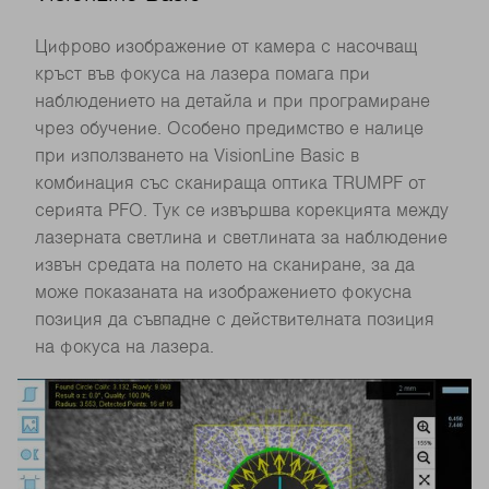
Цифрово изображение от камера с насочващ
кръст във фокуса на лазера помага при
наблюдението на детайла и при програмиране
чрез обучение. Особено предимство е налице
при използването на VisionLine Basic в
комбинация със сканираща оптика TRUMPF от
серията PFO. Тук се извършва корекцията между
лазерната светлина и светлината за наблюдение
извън средата на полето на сканиране, за да
може показаната на изображението фокусна
позиция да съвпадне с действителната позиция
на фокуса на лазера.