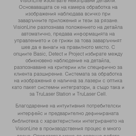
VisionLine избягвате неизправни детайли.
Основаващата се на камера обработка на
изображения наблюдава всичко при
заваръчните приложения и тези за рязане.
VisionLine разпознава положението на детайла
автоматично, предава информацията на
управлението и се грижи за това заваръчният
шев да е винаги на правилното място. С
опциите Basic, Detect и Project избирате между
обикновено наблюдение на детайла,
разпознаване на критерии или специфично за
клиента разширение. Системата за обработка
на изображения е налична за лазери с оптика
като пакет системни интегратори, а също така и
за TruLaser Station и TruLaser Cell.
Благодарение на интуитивния потребителски
интерфейс и предварително дефинираната
библиотека с характеристики интегрирането на
VisionLine в производствения процес е много