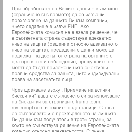
МАШИНИ & СИСТЕМИ
ЛАЗЕР
СИЛОВА ЕЛЕКТРОНИКА
ЕЛЕКТРИЧЕСКИ ИНСТРУМЕНТИ
SMART FACTORY
СОФТУЕР
УСЛУГИ
ПРИЛОЖЕНИЯ
ОТРАСЛИ
КОМПАНИЯТА
КАРИЕРИ
СВОБОДНИ ПОЗИЦИИ
ПРОФИЛ НА КОМПАНИЯТА
УПРАВИТЕЛЕН СЪВЕТ
ГОДИШЕН ДОКЛАД
БИЗНЕС ПРИНЦИПИ
СЪОТВЕТСТВИЕ
СИСТЕМА ЗА ПОДАВАНЕ НА СИГНАЛИ
SECURITY
ПРЕССЪОБЩЕНИЯ
СПИСАНИЯ
УСТОЙЧИВОСТ