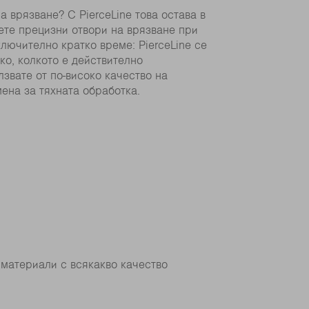
а врязване? С PierceLine това остава в
ете прецизни отвори на врязване при
лючително кратко време: PierceLine се
ко, колкото е действително
лзвате от по-високо качество на
мена за тяхната обработка.
 материали с всякакво качество