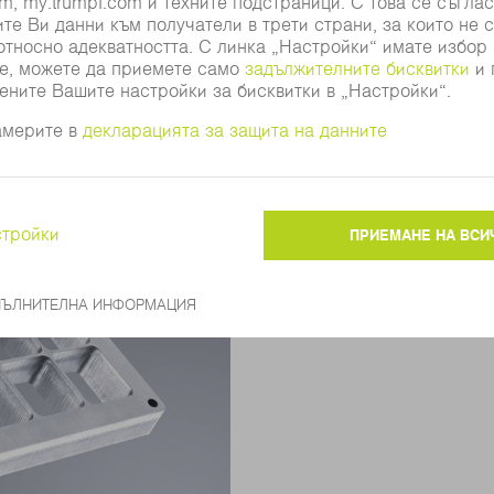
Производство
атегия за работа с една режеща глава
PierceLin
Лазерно рязане на фини де
конструкционна стомана – 
която поддържа постоянно
на рязането.