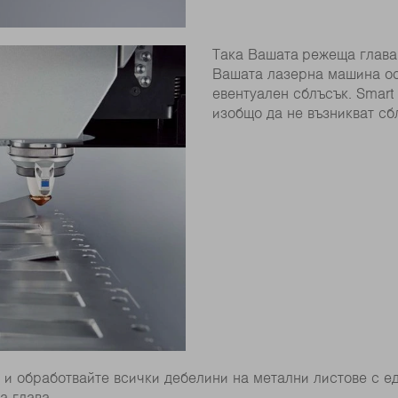
Така Вашата режеща глава 
Вашата лазерна машина ос
евентуален сблъсък. Smart C
изобщо да не възникват сб
 и обработвайте всички дебелини на метални листове с 
а глава.