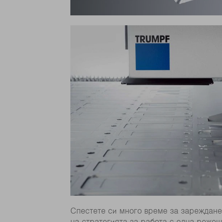
Спестете си много време за зареждане
на стратегията за работа с една режещ