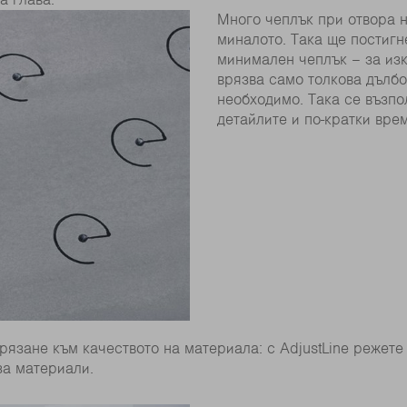
Много чеплък при отвора н
миналото. Така ще постигн
минимален чеплък – за изк
врязва само толкова дълбо
необходимо. Така се възпо
детайлите и по-кратки вре
язане към качеството на материала: с AdjustLine режете
за материали.