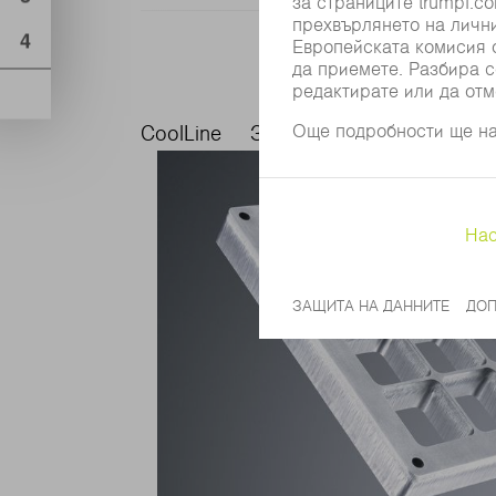
CoolLine
Защита от сблъсък
Стр