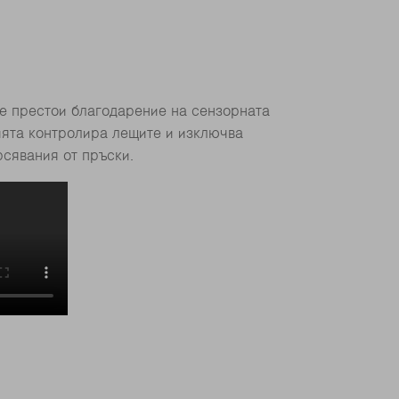
е престои благодарение на сензорната
ията контролира лещите и изключва
сявания от пръски.