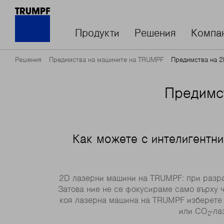
Продукти
Решения
Компа
Решения
Предимства на машините на TRUMPF
Предимства на 2
Предимс
Как можете с интелигентн
2D лазерни машини на TRUMPF: при разраб
Затова ние не се фокусираме само върху 
коя лазерна машина на TRUMPF изберете –
или CO
-ла
2