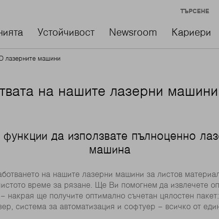
ТЪРСЕНЕ
нията
Устойчивост
Newsroom
Кариери
D лазерните машини
твата на нашите лазерни машин
и функции да използвате пълноценно ла
машина
отването на нашите лазерни машини за листов материал
чистото време за рязане. Ще Ви помогнем да извлечете о
 накрая ще получите оптимално съчетан цялостен пакет:
зер, система за автоматизация и софтуер – всичко от еди