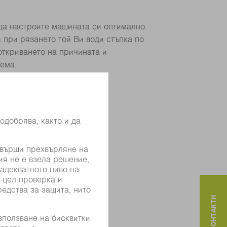
 да настроите машината си оптимално
 при рязането той Ви води стъпка по
откриването на причината и
ема.