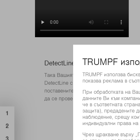
DetectLine
Така Вашият метален лист е разположе
DetectLine система от камери определ
поставените метални листове. Функция
да се провери настройката на фокусна