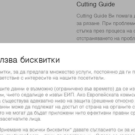
Cutting Guide
Cutting Guide Ви помага
за рязане. При проблеми
стъпка през процеса на 
отстраняването на пробл
н винаги правилно: при
я положението на
та помага допълнително
та позиция.