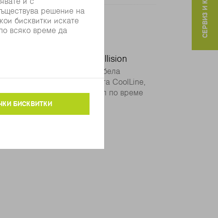
СЕРВИЗ И КОНТАКТИ
e
AdjustLine
Smart Collision
тайли и тесни контури в дебела
това е възможно с функцията CoolLine,
 охлаждане на Вашия детайл по време