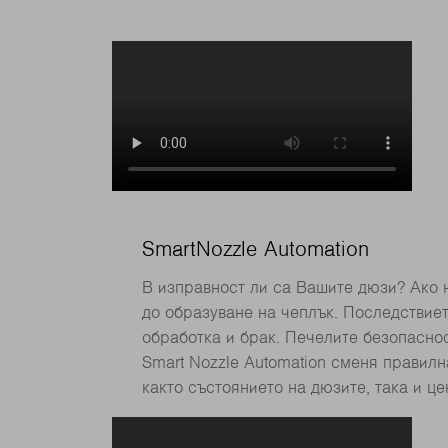
SmartNozzle Automation
В изправност ли са Вашите дюзи? Ако н
до образуване на чеплък. Последствие
обработка и брак. Печелите безопаснос
Smart Nozzle Automation сменя правил
както състоянието на дюзите, така и це