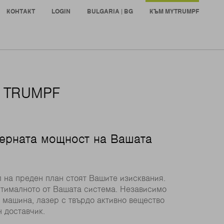
КОНТАКТ
LOGIN
BULGARIA | BG
КЪМ MYTRUMPF
и TRUMPF
зерната мощност на Вашата
 на преден план стоят Вашите изисквания.
птималното от Вашата система. Независимо
 машина, лазер с твърдо активно вещество
н доставчик.