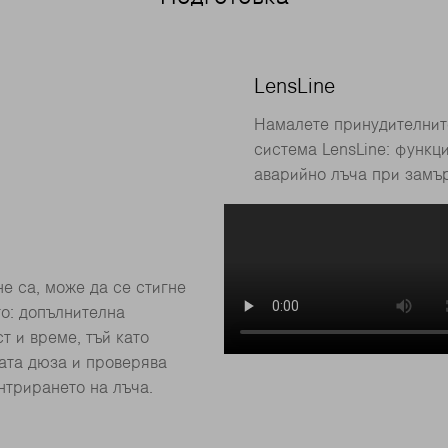
LensLine
Намалете принудителнит
система LensLine: функц
аварийно лъча при замър
е са, може да се стигне
то: допълнителна
т и време, тъй като
ната дюза и проверява
нтрирането на лъча.