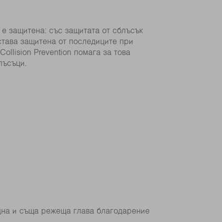
е защитена: със защитата от сблъсък
тава защитена от последиците при
ollision Prevention помага за това
лъсъци.
една и съща режеща глава благодарение