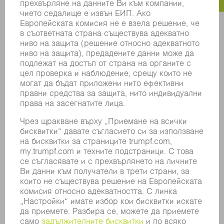
ЕЛЕКТРИЧЕСКИ ИНСТРУМЕНТИ
SMART FACTORY
СОФТУЕР
УСЛУГИ
ПРИЛОЖЕНИЯ
ОТРАСЛИ
КОМПАНИЯТА
КАРИЕРИ
СВОБОДНИ ПОЗИЦИИ
ПРОФИЛ НА КОМПАНИЯТА
УПРАВИТЕЛЕН СЪВЕТ
ГОДИШЕН ДОКЛАД
БИЗНЕС ПРИНЦИПИ
СЪОТВЕТСТВИЕ
СИСТЕМА ЗА ПОДАВАНЕ НА СИГНАЛИ
SECURITY
ПРЕССЪОБЩЕНИЯ
СПИСАНИЯ
УСТОЙЧИВОСТ
КЛИМАТ И ОКОЛНА СРЕДА
СОЦИАЛНИ ВЪПРОСИ И ОБЩЕСТВО
УПРАВЛЕНИЕ НА КОМПАНИЯТА