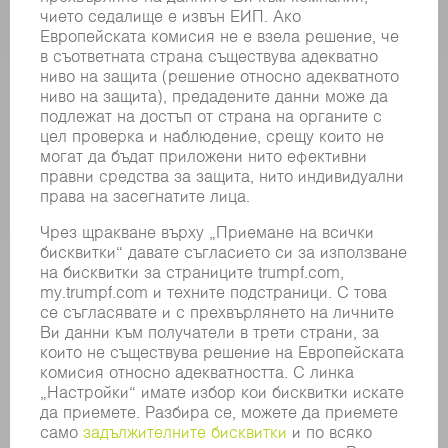
ЕЛЕКТРИЧЕСКИ ИНСТРУМЕНТИ
SMART FACTORY
СОФТУЕР
УСЛУГИ
ПРИЛОЖЕНИЯ
ОТРАСЛИ
КОМПАНИЯТА
КАРИЕРИ
СВОБОДНИ ПОЗИЦИИ
ПРОФИЛ НА КОМПАНИЯТА
УПРАВИТЕЛЕН СЪВЕТ
ГОДИШЕН ДОКЛАД
БИЗНЕС ПРИНЦИПИ
СЪОТВЕТСТВИЕ
СИСТЕМА ЗА ПОДАВАНЕ НА СИГНАЛИ
SECURITY
ПРЕССЪОБЩЕНИЯ
СПИСАНИЯ
УСТОЙЧИВОСТ
КЛИМАТ И ОКОЛНА СРЕДА
СОЦИАЛНИ ВЪПРОСИ И ОБЩЕСТВО
УПРАВЛЕНИЕ НА КОМПАНИЯТА