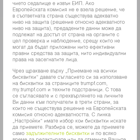
ЕЛЕКТРИЧЕСКИ ИНСТРУМЕНТИ
SMART FACTORY
СОФТУЕР
УСЛУГИ
ПРИЛОЖЕНИЯ
ОТРАСЛИ
КОМПАНИЯТА
КАРИЕРИ
СВОБОДНИ ПОЗИЦИИ
ПРОФИЛ НА КОМПАНИЯТА
УПРАВИТЕЛЕН СЪВЕТ
ГОДИШЕН ДОКЛАД
БИЗНЕС ПРИНЦИПИ
СЪОТВЕТСТВИЕ
СИСТЕМА ЗА ПОДАВАНЕ НА СИГНАЛИ
SECURITY
ПРЕССЪОБЩЕНИЯ
СПИСАНИЯ
УСТОЙЧИВОСТ
КЛИМАТ И ОКОЛНА СРЕДА
СОЦИАЛНИ ВЪПРОСИ И ОБЩЕСТВО
УПРАВЛЕНИЕ НА КОМПАНИЯТА