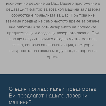
икономично решение за Вас. Вашето приложение е
решаващият фактор за това коя машина за лазерна
обработка е правилната за Вас. При това ние
вземаме предвид не само чистото време за рязане:
ние работим и за оптимизирането на процесите,
предшестващи и следващи лазерното рязане. При
нас ще получите всичко от едно място: машина,
лазер, система за автоматизация, софтуер и
сигурността на голяма международна сервизна
мрежа.
С един поглед: какви предимства
Ви предлагат нашите лазерни
машини?