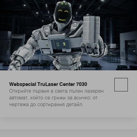
Webspecial TruLaser Center 7030
Открийте първия в света пълен лазерен
автомат, който се грижи за всичко: от
чертежа до сортирания детайл.