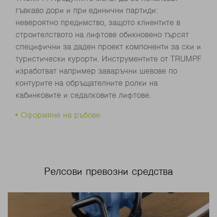
гъвкаво дори и при единични партиди:
невероятно предимство, защото клиентите в
строителството на лифтове обикновено търсят
специфични за даден проект компоненти за ски и
туристически курорти. Инструментите от TRUMPF
изработват например заваръчни шевове по
контурите на обръщателните ролки на
кабинковите и седалковите лифтове.
Оформяне на ръбове
Релсови превозни средства