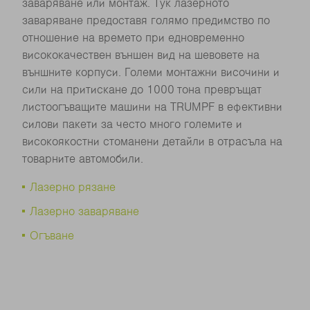
заваряване или монтаж. Тук лазерното
заваряване предоставя голямо предимство по
отношение на времето при едновременно
висококачествен външен вид на шевовете на
външните корпуси. Големи монтажни височини и
сили на притискане до 1000 тона превръщат
листоогъващите машини на TRUMPF в ефективни
силови пакети за често много големите и
високоякостни стоманени детайли в отрасъла на
товарните автомобили.
Лазерно рязане
Лазерно заваряване
Огъване