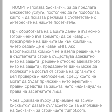
СЪБИТИЯ И ДАТИ
РЕГИСТРИРАНЕ ЗА БЮЛЕТИН
MYTRUMPF
ИНФОРМАЦИОННИ ЛИСТОВЕ ЗА БЕЗОПАСНОСТ
ПРОДУКТИ
МАШИНИ & СИСТЕМИ
ЛАЗЕР
СИЛОВА ЕЛЕКТРОНИКА
ЕЛЕКТРИЧЕСКИ ИНСТРУМЕНТИ
SMART FACTORY
СОФТУЕР
УСЛУГИ
ПРИЛОЖЕНИЯ
ОТРАСЛИ
КОМПАНИЯТА
КАРИЕРИ
СВОБОДНИ ПОЗИЦИИ
ПРОФИЛ НА КОМПАНИЯТА
УПРАВИТЕЛЕН СЪВЕТ
ГОДИШЕН ДОКЛАД
БИЗНЕС ПРИНЦИПИ
СЪОТВЕТСТВИЕ