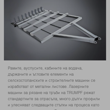
Рамите, ауспусите, кабините на водача,
държачите и ъгловите елементи на
селскостопанските и строителните машини се
изработват от метални листове. Лазерните
машини за рязане на тръби на TRUMPF режат
стандартните за отрасъла, много дълги профили
и улесняват следващите стъпки на процеса като