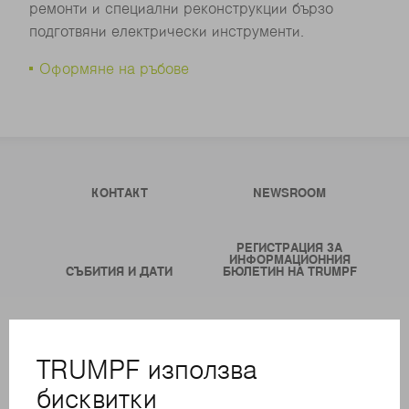
ремонти и специални реконструкции бързо
подготвяни електрически инструменти.
Оформяне на ръбове
КОНТАКТ
NEWSROOM
РЕГИСТРАЦИЯ ЗА
ИНФОРМАЦИОННИЯ
СЪБИТИЯ И ДАТИ
БЮЛЕТИН НА TRUMPF
ОНЛАЙН УСЛУГИ
КОНТАКТИ
ФИЛИАЛИ