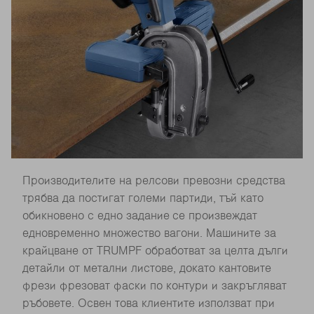
Производителите на релсови превозни средства
трябва да постигат големи партиди, тъй като
обикновено с едно задание се произвеждат
едновременно множество вагони. Машините за
крайцване от TRUMPF обработват за целта дълги
детайли от метални листове, докато кантовите
фрези фрезоват фаски по контури и закръгляват
ръбовете. Освен това клиентите използват при