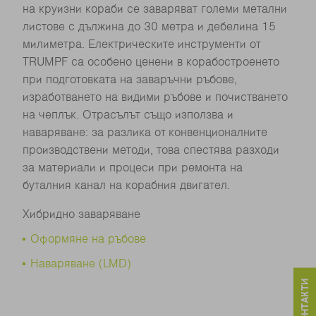
на круизни кораби се заваряват големи метални
листове с дължина до 30 метра и дебелина 15
милиметра. Електрическите инструменти от
TRUMPF са особено ценени в корабостроенето
при подготовката на заваръчни ръбове,
изработването на видими ръбове и почистването
на чеплък. Отрасълът също използва и
наваряване: за разлика от конвенционалните
производствени методи, това спестява разходи
за материали и процеси при ремонта на
буталния канал на корабния двигател.
Хибридно заваряване
Оформяне на ръбове
Наваряване (LMD)