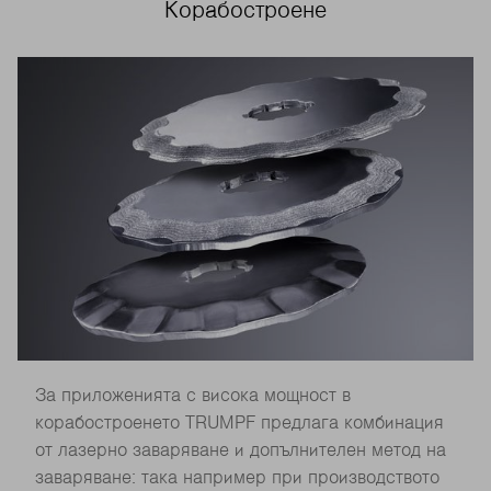
Корабостроене
За приложенията с висока мощност в
корабостроенето TRUMPF предлага комбинация
от лазерно заваряване и допълнителен метод на
заваряване: така например при производството