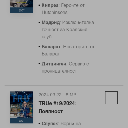
Килреа
: Героите от
pdf
Hutchinsons
Мадрид
: Изключителна
точност за Кралския
клуб
Баларат
: Новаторите от
Баларат
Дитцинген
: Сервиз с
проницателност
2024-03-22
8 MB
TRUe #19/2024:
Лоялност
pdf
Слупск
: Верни на