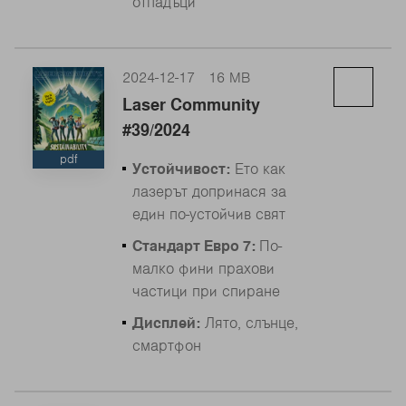
отпадъци
2024-12-17
16 MB
Laser Community
#39/2024
pdf
Устойчивост:
Ето как
лазерът допринася за
един по-устойчив свят
Стандарт Евро 7:
По-
малко фини прахови
частици при спиране
Дисплей:
Лято, слънце,
смартфон