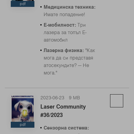
pdf
Медицинска техника:
Имате попадение!
Е-мобилност:
Три
лазера за топъл Е-
автомобил
Лазерна физика:
"Как
мога да си представя
атосекундите? — Не
мога."
2023-06-23
9 MB
Laser Community
#36/2023
pdf
Сензорна система: