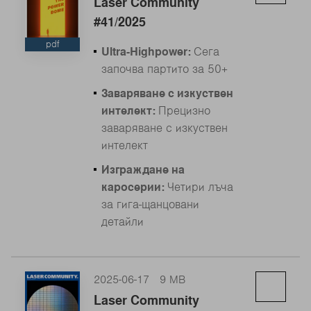
Laser Community
#41/2025
pdf
Ultra-Highpower:
Сега
започва партито за 50+
Заваряване с изкуствен
интелект:
Прецизно
заваряване с изкуствен
интелект
Изграждане на
каросерии:
Четири лъча
за гига-щанцовани
детайли
2025-06-17
9 MB
Laser Community