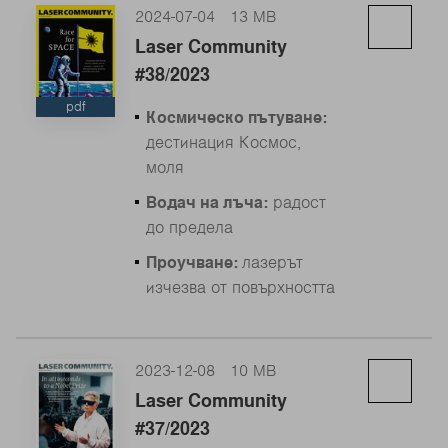
2024-07-04
13 MB
Laser Community
#38/2023
pdf
Космическо пътуване:
дестинация Космос,
моля
Водач на лъча:
радост
до предела
Проучване:
лазерът
изчезва от повърхността
2023-12-08
10 MB
Laser Community
#37/2023