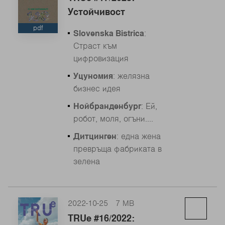
Устойчивост
pdf
Slovenska Bistrica
:
Страст към
цифровизация
Уцуномия
: желязна
бизнес идея
Нойбранденбург
: Ей,
робот, моля, огъни....
Дитцинген
: една жена
превръща фабриката в
зелена
2022-10-25
7 MB
TRUe #16/2022: