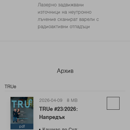
Лазерно задвижвани
източници на неутронно
лъчение сканират варели с
радиоактивни отпадъци
Архив
TRUe
2026-04-09
8 MB
TRUe #23/2026:
Напредък
pdf
Кашиас до Сул
: