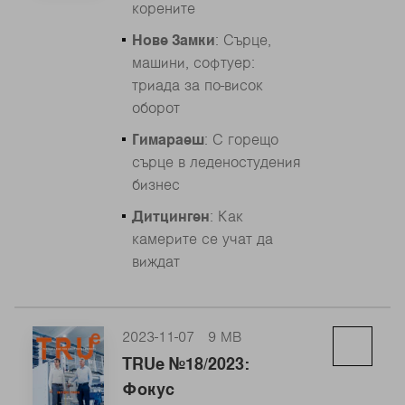
корените
Нове Замки
: Сърце,
машини, софтуер:
триада за по-висок
оборот
Гимараеш
: С горещо
сърце в леденостудения
бизнес
Дитцинген
: Как
камерите се учат да
виждат
2023-11-07
9 MB
TRUe №18/2023:
Фокус