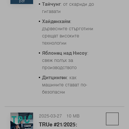
pdf
Тайчунг
: от скариди до
гигавати
Хайденхайм
:
дървесните стърготини
срещат високите
технологии
Яблонец над Нисоу
:
свеж полъх за
производството
Дитцинген
: как
машините стават по-
безопасни
2025-03-27
10 MB
TRUe #21/2025: