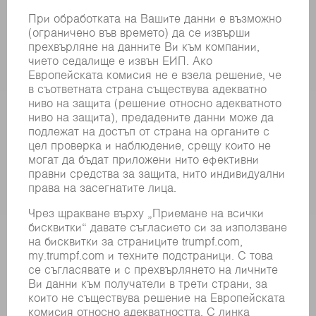
МАШИНИ & СИСТЕМИ
ЛАЗЕР
СИЛОВА ЕЛЕКТРОНИКА
ЕЛЕКТРИЧЕСКИ ИНСТРУМЕНТИ
SMART FACTORY
СОФТУЕР
УСЛУГИ
ПРИЛОЖЕНИЯ
ОТРАСЛИ
КОМПАНИЯТА
КАРИЕРИ
СВОБОДНИ ПОЗИЦИИ
ПРОФИЛ НА КОМПАНИЯТА
УПРАВИТЕЛЕН СЪВЕТ
ГОДИШЕН ДОКЛАД
БИЗНЕС ПРИНЦИПИ
СЪОТВЕТСТВИЕ
СИСТЕМА ЗА ПОДАВАНЕ НА СИГНАЛИ
SECURITY
ПРЕССЪОБЩЕНИЯ
СПИСАНИЯ
УСТОЙЧИВОСТ