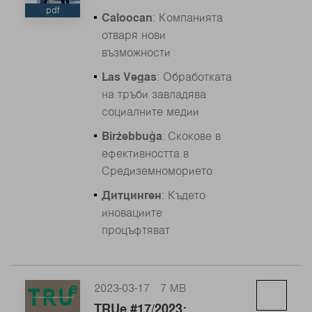
pdf
Caloocan
: Компанията
отваря нови
възможности
Las Vegas
: Обработката
на тръби завладява
социалните медии
Birżebbuġa
: Скокове в
ефективността в
Средиземноморието
Дитцинген
: Където
иновациите
процъфтяват
2023-03-17
7 MB
TRUe #17/2023: