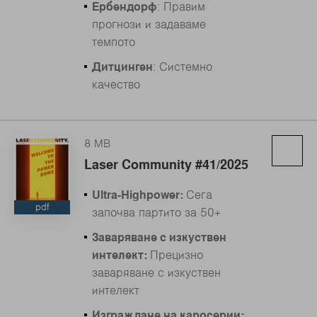
Ербендорф
: Правим
прогнози и задаваме
темпото
Дитцинген
: Системно
качество
8 MB
Laser Community #41/2025
Ultra-Highpower:
Сега
pdf
започва партито за 50+
Заваряване с изкуствен
интелект:
Прецизно
заваряване с изкуствен
интелект
Изграждане на каросерии: