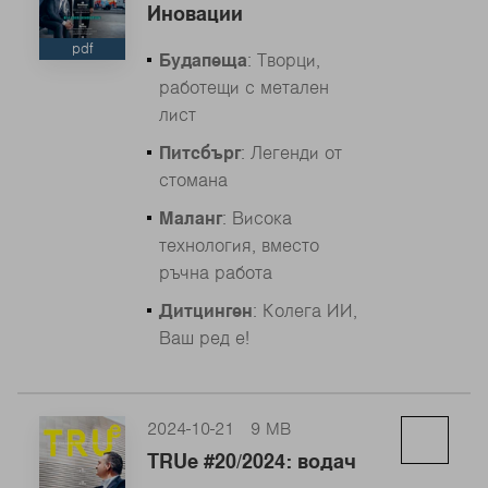
Иновации
pdf
Будапеща
: Творци,
работещи с метален
лист
Питсбърг
: Легенди от
стомана
Маланг
: Висока
технология, вместо
ръчна работа
Дитцинген
: Колега ИИ,
Ваш ред е!
2024-10-21
9 MB
TRUe #20/2024: водач