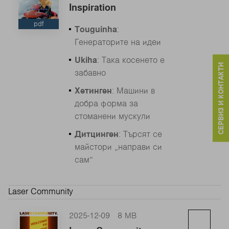
Inspiration
pdf
Touguinha
:
Генераторите на идеи
Ukiha
: Така косенето е
СЕРВИЗ И КОНТАКТИ
забавно
Хетинген
: Машини в
добра форма за
стоманени мускули
Дитцинген
: Търсят се
майстори „направи си
сам“
Laser Community
2025-12-09
8 MB