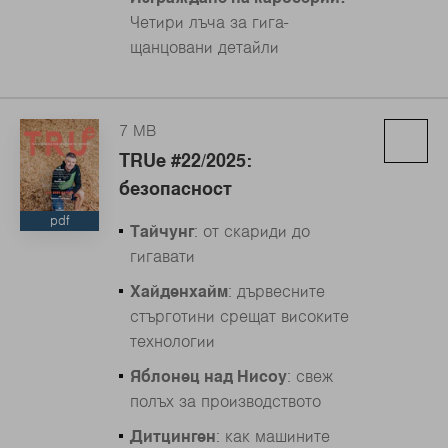
Четири лъча за гига-
щанцовани детайли
7 MB
TRUe #22/2025:
безопасност
pdf
Тайчунг
: от скариди до
гигавати
Хайденхайм
: дървесните
стърготини срещат високите
технологии
Яблонец над Нисоу
: свеж
полъх за производството
Дитцинген
: как машините