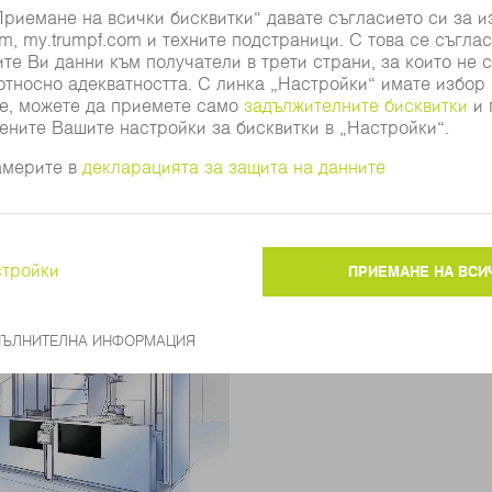
ашини
Предимства на 
лазер