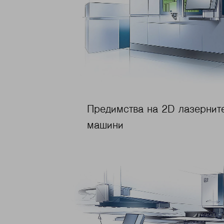
Предимства на 2D лазернит
машини