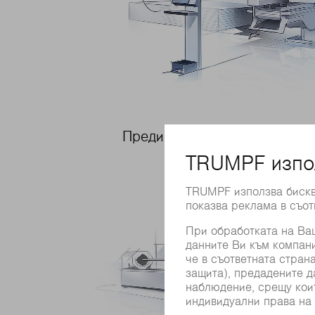
Предимства на щанцовите м