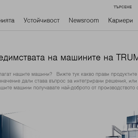
ТЪРСЕНЕ
нията
Устойчивост
Newsroom
Кариери
едимствата на машините на TRU
длагат нашите машини? Вижте тук какво прави продуктите
значение дали става въпрос за интегрирани решения, или
ашите машини получавате най-доброто от производството с