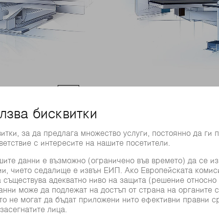
ашини
Предимства на 