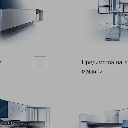
е
Предимства на л
машини