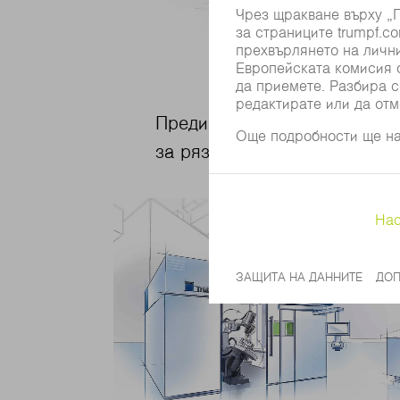
Предимства на лазерните м
за рязане на тръби