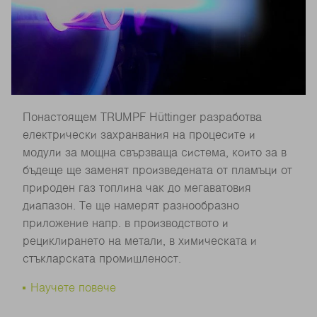
Понастоящем TRUMPF Hüttinger разработва
електрически захранвания на процесите и
модули за мощна свързваща система, които за в
бъдеще ще заменят произведената от пламъци от
природен газ топлина чак до мегаватовия
диапазон. Те ще намерят разнообразно
приложение напр. в производството и
рециклирането на метали, в химическата и
стъкларската промишленост.
Научете повече