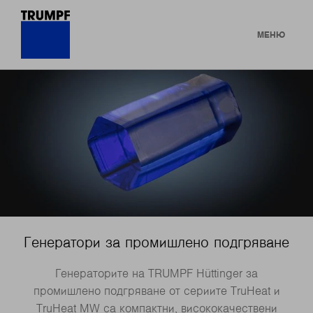
МЕНЮ
Генератори за промишлено подгряване
Генераторите на TRUMPF Hüttinger за
промишлено подгряване от сериите TruHeat и
TruHeat MW са компактни, висококачествени