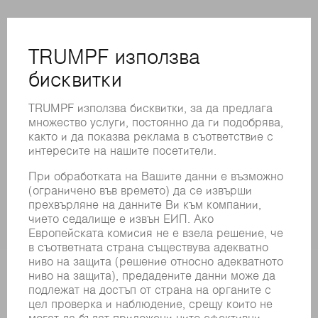
ОНЛАЙН УСЛУГИ
КОНТАКТИ
ФИЛИАЛИ
СЪБИТИЯ И ДАТИ
РЕГИСТРИРАНЕ ЗА БЮЛЕТИН
MYTRUMPF
ИНФОРМАЦИОННИ ЛИСТОВЕ ЗА БЕЗОПАСНОСТ
ПРОДУКТИ
МАШИНИ & СИСТЕМИ
ЛАЗЕР
СИЛОВА ЕЛЕКТРОНИКА
ЕЛЕКТРИЧЕСКИ ИНСТРУМЕНТИ
SMART FACTORY
СОФТУЕР
УСЛУГИ
ПРИЛОЖЕНИЯ
ОТРАСЛИ
КОМПАНИЯТА
КАРИЕРИ