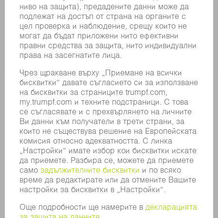
ПРИЛОЖЕНИЯ
ОТРАСЛИ
КОМПАНИЯТА
КАРИЕРИ
СВОБОДНИ ПОЗИЦИИ
ПРОФИЛ НА КОМПАНИЯТА
УПРАВИТЕЛЕН СЪВЕТ
ГОДИШЕН ДОКЛАД
БИЗНЕС ПРИНЦИПИ
СЪОТВЕТСТВИЕ
СИСТЕМА ЗА ПОДАВАНЕ НА СИГНАЛИ
SECURITY
ПРЕССЪОБЩЕНИЯ
СПИСАНИЯ
УСТОЙЧИВОСТ
КЛИМАТ И ОКОЛНА СРЕДА
СОЦИАЛНИ ВЪПРОСИ И ОБЩЕСТВО
УПРАВЛЕНИЕ НА КОМПАНИЯТА