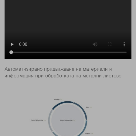
Автоматизирано придвижване на материали и
информация при обработката на метални листове