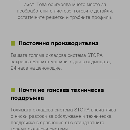
лист. Това осигурява много място за
необработените листове, готовите детайли,
остатъчните решетки и тръбните профили.
Постоянно производителна
Вашата голяма складова система STOPA
захранва Вашите машини 7 дни в седмицата,
24 часа на денонощие.
Почти не изисква техническа
поддръжка
Голямата складова система STOPA впечатлява
с ниски разходи за обслужване и техническа
поддръжка в сравнение със стандартните
големи складови системи.