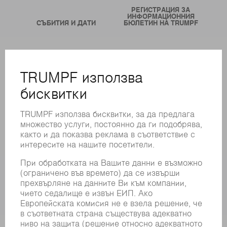
РЕГИСТРАЦИЯ ЗА
ИНФОРМАЦИОННИЯ
СЪБИТИЯ И ДАТИ
БЮЛЕТИН НА TRUMPF
ОНЛАЙН УСЛУГИ
КОНТАКТИ
ФИЛИАЛИ
СЪБИТИЯ И ДАТИ
РЕГИСТРИРАНЕ ЗА БЮЛЕТИН
MYTRUMPF
ИНФОРМАЦИОННИ ЛИСТОВЕ ЗА БЕЗОПАСНОСТ
ПРОДУКТИ
МАШИНИ & СИСТЕМИ
ЛАЗЕР
СИЛОВА ЕЛЕКТРОНИКА
ЕЛЕКТРИЧЕСКИ ИНСТРУМЕНТИ
SMART FACTORY
СОФТУЕР
УСЛУГИ