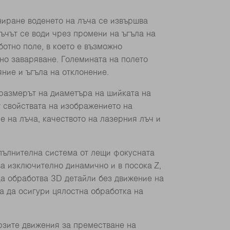
ниране воденето на лъча се извършва
ъчът се води чрез промени на ъгъла на
ботно поле, в което е възможно
но заваряване. Големината на полето
яние и ъгъла на отклонение.
 размерът на диаметъра на шийката на
т свойствата на изображението на
е на лъча, качеството на лазерния лъч и
пълнителна система от лещи фокусната
а изключително динамично и в посока Z,
да обработва 3D детайли без движение на
а да осигури цялостна обработка на
рзите движения за преместване на