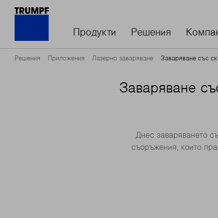
Продукти
Решения
Компа
Решения
Приложения
Лазерно заваряване
Заваряване със с
Заваряване съ
Днес заваряването съ
съоръжения, които прав