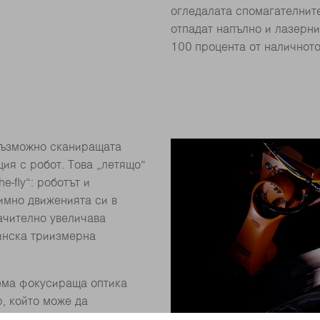
огледалата спомагателнит
отпадат напълно и лазерн
100 процента от наличното
 възможно сканиращата
ция с робот. Това „летящо“
e-fly“: роботът и
имно движенията си в
ачително увеличава
инска триизмерна
ема фокусираща оптика
, който може да
ряване върху даден детайл.