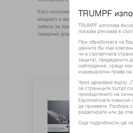
Като източник на лъча се използват диск
мощност и високо качество на лъча. При 
кабели за лазерно лъчение провеждат ла
лазерния уред до обработващите станции
PDF - 772 KB
Лазерно заваряване
Научете как дисковият