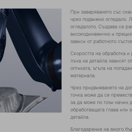
При заваряването със ска
чрез подвижно огледало. Л
огледалото. Създава се ра
високодинамично и прециз
зависи от работното състо
Скоростта на обработка и
лъча на детайла зависят о
оптиката, ъгъла на попадан
материала.
Чрез придвижването на до
точка може да се преместв
за да може по този начин 
обработващата глава или з
детайла.
Благодарение на много бъ