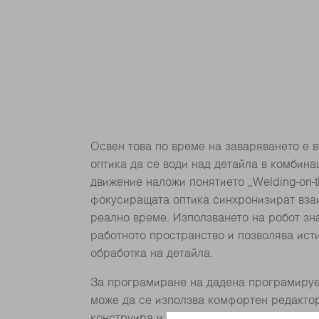
Освен това по време на заваряването е
оптика да се води над детайла в комбина
движение наложи понятието „Welding-on-th
фокусиращата оптика синхронизират вза
реално време. Използването на робот зн
работното пространство и позволява ист
обработка на детайла.
За програмиране на дадена програмиру
може да се използва комфортен редактор
конструира и запаметява фигури за зава