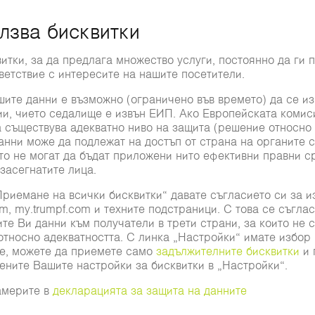
ови лазери с висока
това един или повече
зерната светлина от
.
Бяла книга (Whitepaper)
 на автомобилни детайли с лазер с твърдо актив
 лазер осигурява чисти и широки заваръчни шевове при т