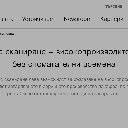
ТЪРСЕНЕ
нията
Устойчивост
Newsroom
Кариери
каниране
с сканиране – високопроизводит
без спомагателни времена
с сканиране дава възможност за създаване на високопро
ят заваряването в серийното производство по-бързо, по-п
рентабилно от стандартните методи на заваряване.