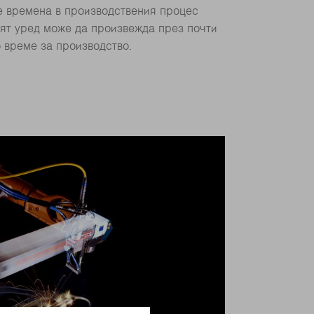
е времена в производствения процес
ият уред може да произвежда през почти
 време за производство.