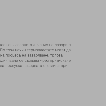
част от лазерното лъчение на лазери с
 По този начин термопластите могат да
 на процеса на заваряване, трябва
единяване се създава чрез притискане
 да пропуска лазерната светлина при