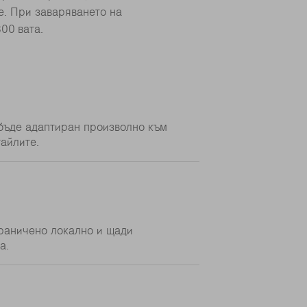
е. При заваряването на
00 вата.
бъде адаптиран произволно към
айлите.
граничено локално и щади
а.