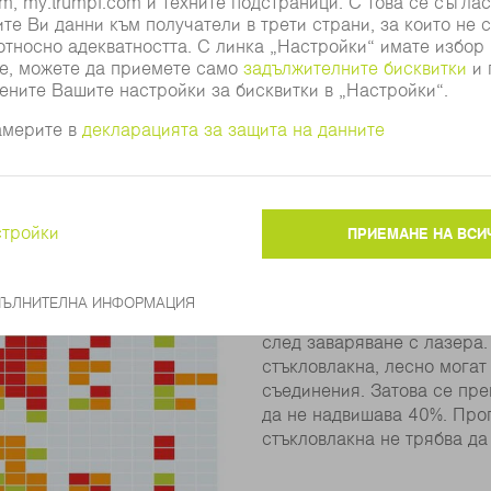
с помощта на метода на заваряване с преминаване на лъ
никва през прозрачния свързван детайл, а абсорбиращия
е. Свързваните детайли трябва да са притиснати един къ
 За целта хлабината трябва да е по възможност по-малко
напълно. Затова приспособлението продължава да притиск
ес на заваряване.
т с лазера?
На какво трябва да се обърне внима
В матрицата за съединява
способността за заварява
пластмаси демонстрират м
след заваряване с лазера.
стъкловлакна, лесно могат
съединения. Затова се пр
да не надвишава 40%. Про
стъкловлакна не трябва да