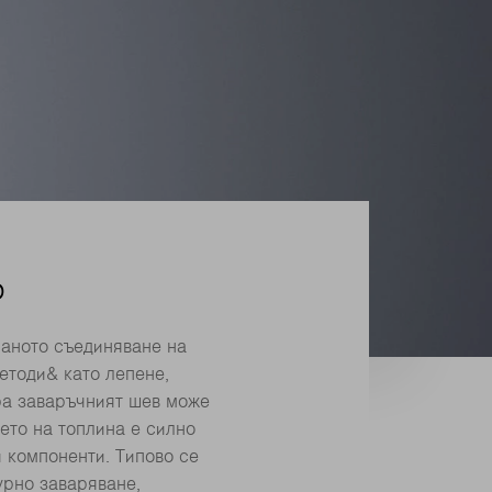
р
раното съединяване на
етоди& като лепене,
ра заваръчният шев може
ето на топлина е силно
 компоненти. Типово се
урно заваряване,