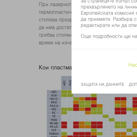
При лазерното заваряване на пластмаси 
термопластични пластмаси: лазерът про
стопява прозрачната зона на съединяван
да има достатъчно предаване на топлина.
трябва стопената пластмаса да изстине 
време на изчакване след същинския проц
Кои пластмаси могат да се заварява