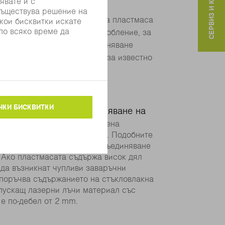
СЕРВИЗ И КОНТАКТИ
чение се свързват два вида
т се загрява. Абсорбиращата пластмаса
м друг с подходящо приспособление, за
 от 150 μm. За трайно съединяване
а двата свързвани детайла за известно
ние при лазерното заваряване на
не на материали е представена
не на различните материали. Подобните
аксимална стабилност на съединяване
 Ако пластмасата съдържа висок дял
 да възникнат чупливи заваръчни
епоръчва съдържанието на стъкловлакна
пускащ лазерни лъчи материал със
 е по-дебел от 2 mm.