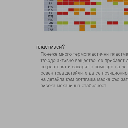
пластмаси?
Понеже много термопластични пластмас
твърдо активно вещество, се прибавят 
се разтопят и заварят с помощта на ла
освен това детайлите да се позициони
на детайла към обтягаща маска със зат
висока механична стабилност.