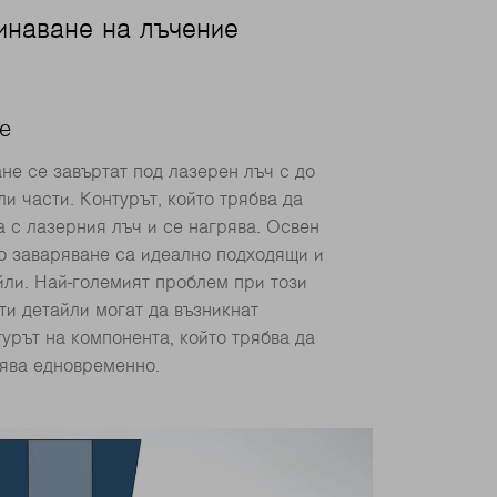
инаване на лъчение
е
не се завъртат под лазерен лъч с до
и части. Контурът, който трябва да
а с лазерния лъч и се нагрява. Освен
но заваряване са идеално подходящи и
ли. Най-големият проблем при този
ти детайли могат да възникнат
урът на компонента, който трябва да
рява едновременно.