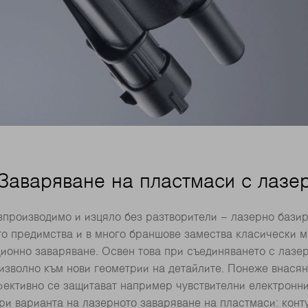
Заваряване на пластмаси с лазе
зпроизводимо и изцяло без разтворители – лазерно бази
о предимства и в много браншове замества класически м
ционно заваряване. Освен това при съединяването с лазе
изволно към нови геометрии на детайлите. Понеже внасян
фективно се защитават например чувствителни електронни
ри варианта на лазерното заваряване на пластмаси: конт