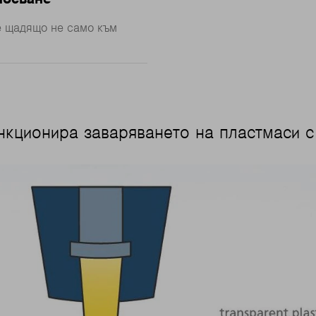
е щадящо не само към
нкционира заваряването на пластмаси с