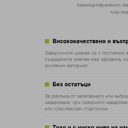
квазиедновременно зав
пластма
Висококачествено и възп
Заваръчните шевове са с постоянно в
създадените шевове има здравина, ко
основния материал.
Без остатъци
За разлика от залепването или вибра
заваряване, при лазерното заваряван
или пластмасови стърготини.
Тихо и с ниско ниво на из