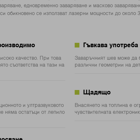
аряване, едновременно заваряване и масково заваряван
си обикновено се използват лазерни мощности до около 3
роизводимо
Гъвкава употреба
исоко качество. При това
Заваръчният шев може да 
ято съответства на тази на
различни геометрии на дет
Щадящо
ционното и ултразвуковото
Внасянето на топлина е о
е няма остатъци от лепило
чувствителната електроник
носване