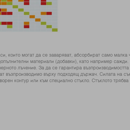
и, които могат да се заваряват, абсорбират само малка 
допълнителни материали (добавки), като например сажди.
зерното лъчение. За да се гарантира възпроизводимостта
рат възпроизводимо върху подходящ държач. Силата на съ
ворен контур или към специално стъкло. Стъклото трябва