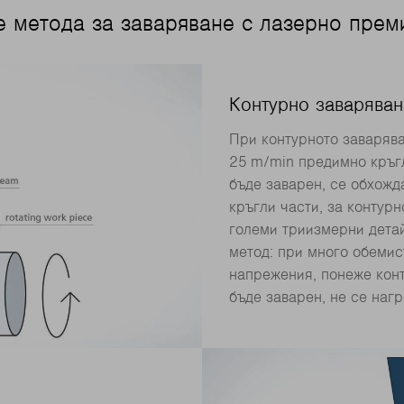
е метода за заваряване с лазерно прем
Контурно заваряван
При контурното заварява
25 m/min предимно кръгл
бъде заварен, се обхожд
кръгли части, за контур
големи триизмерни детай
метод: при много обемис
напрежения, понеже конт
бъде заварен, не се наг