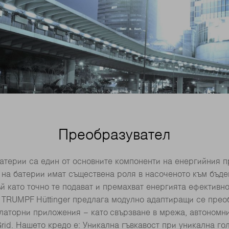
Преобразувател
атерии са един от основните компоненти на енергийния 
 на батерии имат съществена роля в насоченото към бъде
й като точно те подават и премахват енергията ефективно
а TRUMPF Hüttinger предлага модулно адаптиращи се прео
латорни приложения – като свързване в мрежа, автоном
Grid. Нашето кредо е: Уникална гъвкавост при уникална го