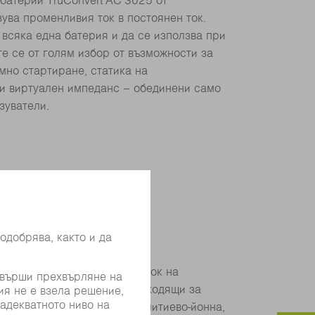
батерии TruConvert AC 3025 от
ува променливия ток в постоянен ток.
 всяка една батерия и да се използва при
е се от голям избор от възможности за
мно стартиране, статика на
 и виртуален импеданс – обединени само
зуватели.
 1000
остоянен ток – постоянен ток на
от TRUMPF Hüttinger са подходящи за
атерия, независимо дали е литиево-йонна,