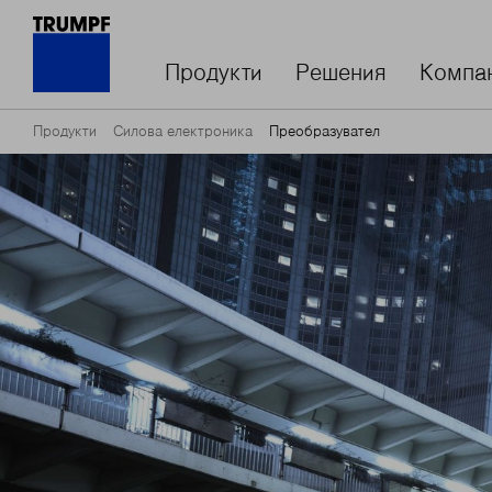
Продукти
Решения
Компа
Продукти
Силова електроника
Преобразувател