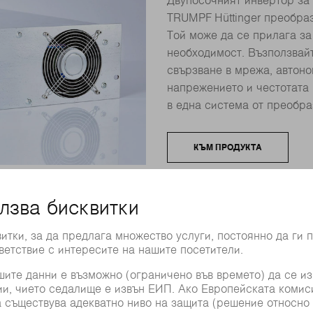
Двупосочният инвертор за 
TRUMPF Hüttinger преобраз
Той може да се прилага за
необходимост. Възползвайт
свързване в мрежа, автоно
напрежението и честотата
в една система от преобра
КЪМ ПРОДУКТА
TruConvert DC серия
Двупосочните конвертори п
TruConvert DC серия 1000 
използване с всяка една б