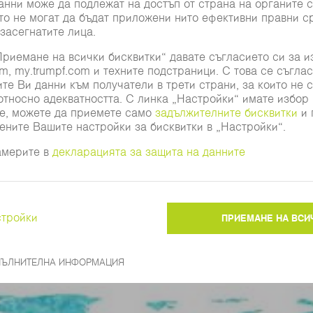
Second life, редокс поточн
напрежение от 0 V до 700 
технологии за акумулиране
КЪМ ПРОДУКТА
Вероятно и следните теми са Ви интересни