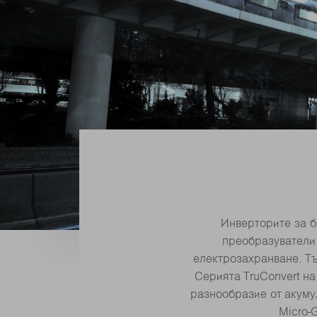
Инверторите за б
преобразуватели
електрозахранване. Тъ
Серията TruConvert н
разнообразие от акуму
Micro-