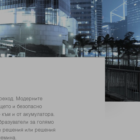
преход. Модерните
щето и безопасно
 към и от акумулатора.
бразуватели за голямо
ни решения или решения
лемина.