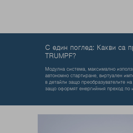
С един поглед: Какви са 
TRUMPF?
Модулна система, максимално използв
автономно стартиране, виртуален импе
в детайли защо преобразувателите на
защо оформят енергийния преход по и