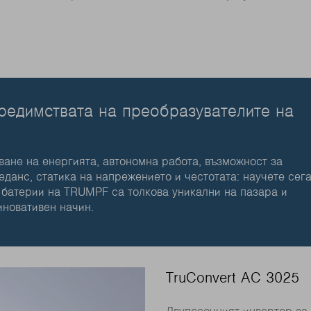
предимствата на преобразувателите на
ане на енергията, автономна работа, възможност за
данс, статика на напрежението и честотата: научете сег
 батерии на TRUMPF са толкова уникални на пазара и
новативен начин.
TruConvert AC 3025