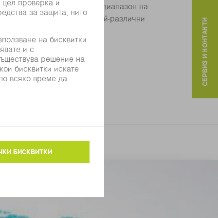
а, или оловна. Широкият им диапазон на
V ги прави приложими за най-различни
СЕРВИЗ И КОНТАКТИ
 на енергия.