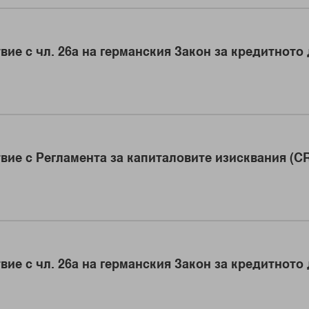
вие с чл. 26a на германския Закон за кредитното
вие с Регламента за капиталовите изисквания (CR
вие с чл. 26a на германския Закон за кредитното