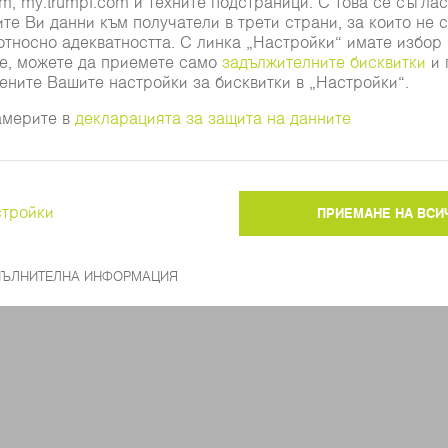
вие с чл. 26a на германския Закон за кредитното
вие с Регламента за капиталовите изисквания (CR