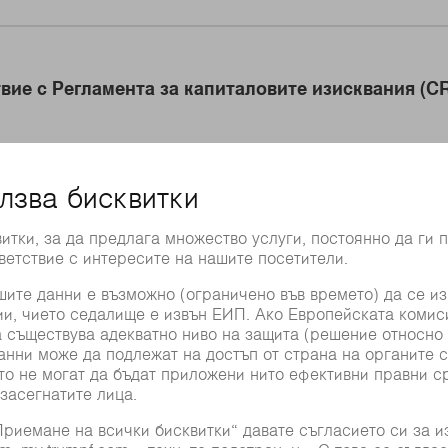
вие с Регламента за капиталовите изисквания (CR
вие с чл. 26a на германския Закон за кредитното
вие с Регламента за капиталовите изисквания (CR