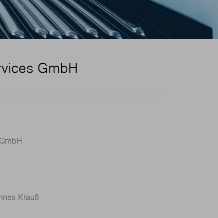
rvices GmbH
s GmbH
nnes Krauß