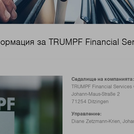
ормация за TRUMPF Financial Se
Седалище на компанията:
TRUMPF Financial Service
Johann-Maus-Straße 2
71254 Ditzingen
Управление:
Diane Zetzmann‑Krien, Joha