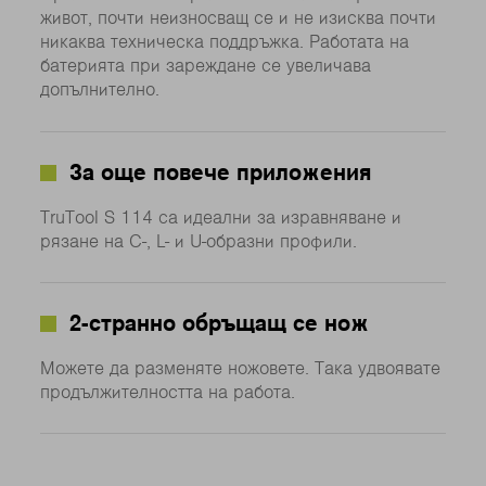
живот, почти неизносващ се и не изисква почти
никаква техническа поддръжка. Работата на
батерията при зареждане се увеличава
допълнително.
За още повече приложения
TruTool S 114 са идеални за изравняване и
рязане на C-, L- и U-образни профили.
2-странно обръщащ се нож
Можете да разменяте ножовете. Така удвоявате
продължителността на работа.