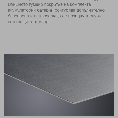
Външното гумено покритие на комплекта
акумулаторни батерии осигурява допълнително
безопасна и непързаляща се позиция и служи
като защита от удар..