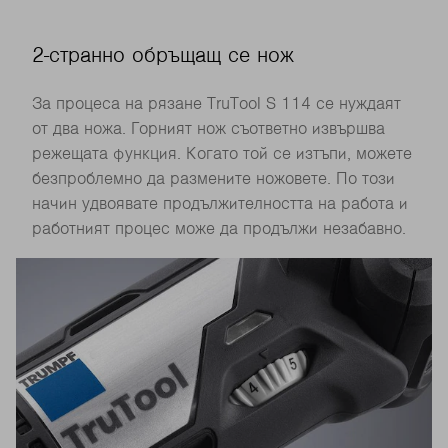
2-странно обръщащ се нож
За процеса на рязане TruTool S 114 се нуждаят
от два ножа. Горният нож съответно извършва
режещата функция. Когато той се изтъпи, можете
безпроблемно да размените ножовете. По този
начин удвоявате продължителността на работа и
работният процес може да продължи незабавно.