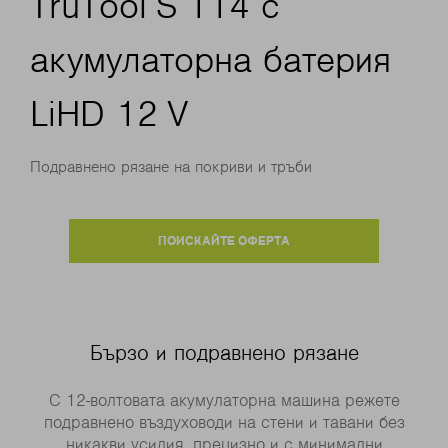
TruTool S 114 с
акумулаторна батерия
LiHD 12 V
Подравнено рязане на покриви и тръби
ПОИСКАЙТЕ ОФЕРТА
Бързо и подравнено рязане
С 12-волтовата акумулаторна машина режете
подравнено въздуховоди на стени и тавани без
никакви усилия, прецизно и с минимални