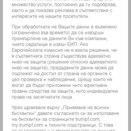
НАЙ-МАЛЪК
60 mm
РАДИУС
ОБЩА
ИНФОРМАЦИЯ
РАБОТНА
13 m/min
СКОРОСТ
(МАКС.)