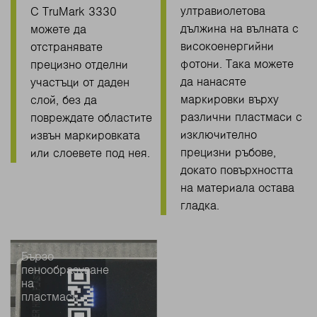
ултравиолетова
С TruMark 3330
дължина на вълната с
можете да
високоенергийни
отстранявате
фотони. Така можете
прецизно отделни
да нанасяте
участъци от даден
маркировки върху
слой, без да
различни пластмаси с
повреждате областите
изключително
извън маркировката
прецизни ръбове,
или слоевете под нея.
докато повърхността
на материала остава
гладка.
Бързо
пенообразуване
на
пластмаси