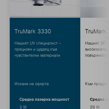
TruMark 3330
TruMark
Нашият UV специалист –
Нашият 3D с
прецизен и щадящ към
висококачес
чувствителни материали
повърхностн
Искане на оферта
Към продукт
Средна лазерна мощност
Средна л
3 W
28 W