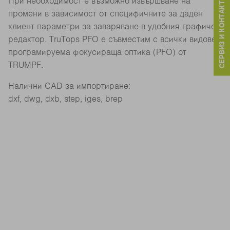
СЕРВИЗ И КОНТАКТИ
При необходимост е възможно извършване на
промени в зависимост от специфичните за даден
клиент параметри за заваряване в удобния графичен
редактор. TruTops PFO е съвместим с всички видове
програмируема фокусираща оптика (PFO) от
TRUMPF.
Налични CAD за импортиране:
dxf, dwg, dxb, step, iges, brep