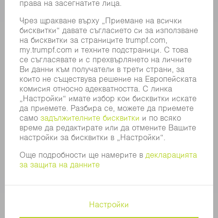
УПРАВИТЕЛЕН СЪВЕТ
ГОДИШЕН ДОКЛАД
БИЗНЕС ПРИНЦИПИ
СЪОТВЕТСТВИЕ
СИСТЕМА ЗА ПОДАВАНЕ НА СИГНАЛИ
SECURITY
ПРЕССЪОБЩЕНИЯ
СПИСАНИЯ
УСТОЙЧИВОСТ
КЛИМАТ И ОКОЛНА СРЕДА
СОЦИАЛНИ ВЪПРОСИ И ОБЩЕСТВО
УПРАВЛЕНИЕ НА КОМПАНИЯТА
ДОПЪЛНИТЕЛНА ИНФОРМАЦИЯ
ЗАЩИТА НА ДАННИТЕ
COPYRIGHT
ОБЩИ УСЛОВИЯ И ДРУГИ ДОКУМЕНТИ