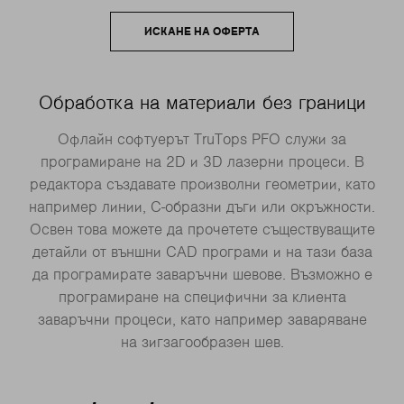
ИСКАНЕ НА ОФЕРТА
Обработка на материали без граници
Офлайн софтуерът TruTops PFO служи за
програмиране на 2D и 3D лазерни процеси. В
редактора създавате произволни геометрии, като
например линии, С-образни дъги или окръжности.
Освен това можете да прочетете съществуващите
детайли от външни CAD програми и на тази база
да програмирате заваръчни шевове. Възможно е
програмиране на специфични за клиента
заваръчни процеси, като например заваряване
на зигзагообразен шев.