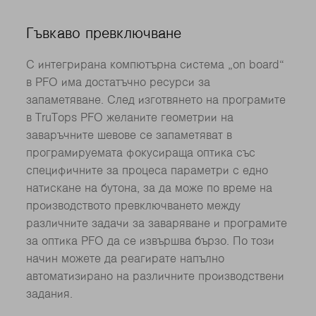
Гъвкаво превключване
С интегрирана компютърна система „on board“
в PFO има достатъчно ресурси за
запаметяване. След изготвянето на програмите
в TruTops PFO желаните геометрии на
заваръчните шевове се запаметяват в
програмируемата фокусираща оптика със
специфичните за процеса параметри с едно
натискане на бутона, за да може по време на
производството превключването между
различните задачи за заваряване и програмите
за оптика PFO да се извършва бързо. По този
начин можете да реагирате напълно
автоматизирано на различните производствени
задания.