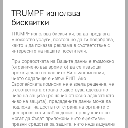
ОНЛАЙН УСЛУГИ
КОНТАКТИ
ФИЛИАЛИ
СЪБИТИЯ И ДАТИ
РЕГИСТРИРАНЕ ЗА БЮЛЕТИН
MYTRUMPF
ИНФОРМАЦИОННИ ЛИСТОВЕ ЗА БЕЗОПАСНОСТ
ПРОДУКТИ
МАШИНИ & СИСТЕМИ
ЛАЗЕР
СИЛОВА ЕЛЕКТРОНИКА
ЕЛЕКТРИЧЕСКИ ИНСТРУМЕНТИ
SMART FACTORY
СОФТУЕР
УСЛУГИ
ПРИЛОЖЕНИЯ
ОТРАСЛИ
КОМПАНИЯТА
КАРИЕРИ
СВОБОДНИ ПОЗИЦИИ
ПРОФИЛ НА КОМПАНИЯТА