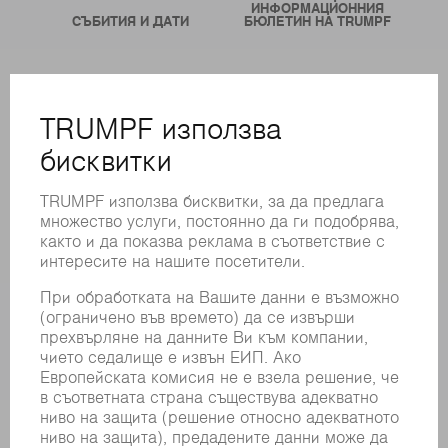
ИНФОРМАЦИОННИЯ
СЪБИТИЯ И ДАТИ
БЮЛЕТИН НА TRUMPF
ОНЛАЙН УСЛУГИ
КОНТАКТИ
ФИЛИАЛИ
СЪБИТИЯ И ДАТИ
РЕГИСТРИРАНЕ ЗА БЮЛЕТИН
MYTRUMPF
ИНФОРМАЦИОННИ ЛИСТОВЕ ЗА БЕЗОПАСНОСТ
ПРОДУКТИ
МАШИНИ & СИСТЕМИ
ЛАЗЕР
СИЛОВА ЕЛЕКТРОНИКА
ЕЛЕКТРИЧЕСКИ ИНСТРУМЕНТИ
SMART FACTORY
СОФТУЕР
УСЛУГИ
ПРИЛОЖЕНИЯ
ОТРАСЛИ