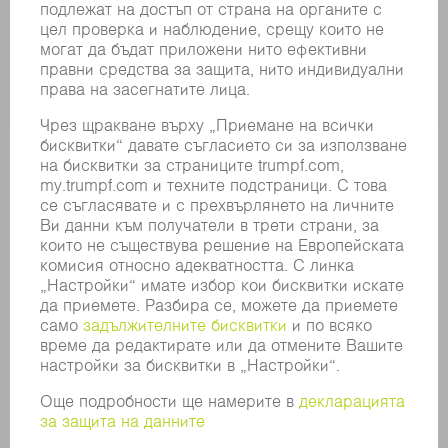
КОМПАНИЯТА
КАРИЕРИ
СВОБОДНИ ПОЗИЦИИ
ПРОФИЛ НА КОМПАНИЯТА
УПРАВИТЕЛЕН СЪВЕТ
ГОДИШЕН ДОКЛАД
БИЗНЕС ПРИНЦИПИ
СЪОТВЕТСТВИЕ
СИСТЕМА ЗА ПОДАВАНЕ НА СИГНАЛИ
SECURITY
ПРЕССЪОБЩЕНИЯ
СПИСАНИЯ
УСТОЙЧИВОСТ
КЛИМАТ И ОКОЛНА СРЕДА
СОЦИАЛНИ ВЪПРОСИ И ОБЩЕСТВО
УПРАВЛЕНИЕ НА КОМПАНИЯТА