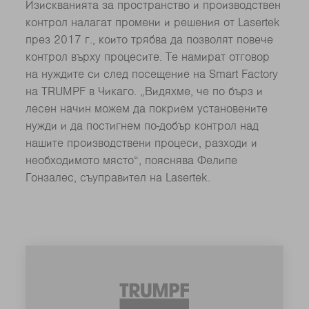
Изискванията за пространство и производствен
контрол налагат промени и решения от Lasertek
през 2017 г., които трябва да позволят повече
контрол върху процесите. Те намират отговор
на нуждите си след посещение на Smart Factory
на TRUMPF в Чикаго. „Видяхме, че по бърз и
лесен начин можем да покрием установените
нужди и да постигнем по-добър контрол над
нашите производствени процеси, разходи и
необходимото място“, пояснява Фелипе
Гонзалес, съуправител на Lasertek.