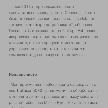
„През 2018 г. проведохме първото
консултативно изследване TruConnect, в което
бяха отразени всички процеси на Lasertek - от
техническото бюро до фабриката“, обяснява
Гонзалес. С въвеждането на TruTops Fab беше
изпробвана първа система за автоматизация на
машините, с която процесите могат да се
управляват по-добре, както и машините и
комплексите да се свързват помежду си.
Изпълнението
„Монтирахме два TruStore, които са свързани с
две TruLaser 5030 за автоматична обработка на
металните листи и разполагане върху масата за
рязане“, обяснява Мигел Руис. В кулите те имат