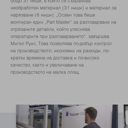
общо 37 ниши, в които се съхранява
необработен материал (31 ниши) и материал за
нарязване (6 ниши). „Освен това беше
монтиран един „Part Master“ за разтоварване на
отрязаните детайли, който улеснява
операторите при разтоварването“, завършва
Мигел Руис. Това позволява по-добър контрол
на производството, икономии на разходи, по-
кратки времена на доставка и по-високо
качество, както и увеличаване на
производството на малка площ.