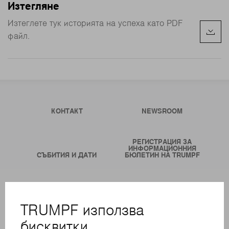
Изтегляне
Изтеглете тук историята на успеха като PDF
файл.
КОНТАКТ
NEWSROOM
РЕГИСТРАЦИЯ ЗА
ИНФОРМАЦИОННИЯ
СЪБИТИЯ И ДАТИ
БЮЛЕТИН НА TRUMPF
ОНЛАЙН УСЛУГИ
КОНТАКТИ