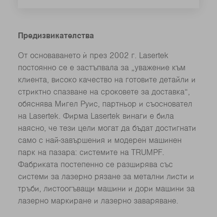
Предизвикателства
От основаването ѝ през 2002 г. Lasertek
постоянно се е застъпвала за „уважение към
клиента, високо качество на готовите детайли и
стриктно спазване на сроковете за доставка“,
обяснява Мигел Руис, партньор и съосновател
на Lasertek. Фирма Lasertek винаги е била
наясно, че тези цели могат да бъдат достигнати
само с най-завършения и модерен машинен
парк на пазара: системите на TRUMPF.
Фабриката постепенно се разширява със
системи за лазерно рязане за метални листи и
тръби, листоогъващи машини и дори машини за
лазерно маркиране и лазерно заваряване.