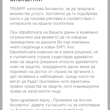
ФИЛИАЛИ
СЪБИТИЯ И ДАТИ
РЕГИСТРИРАНЕ ЗА БЮЛЕТИН
MYTRUMPF
ИНФОРМАЦИОННИ ЛИСТОВЕ ЗА БЕЗОПАСНОСТ
ПРОДУКТИ
МАШИНИ & СИСТЕМИ
ЛАЗЕР
СИЛОВА ЕЛЕКТРОНИКА
ЕЛЕКТРИЧЕСКИ ИНСТРУМЕНТИ
SMART FACTORY
СОФТУЕР
УСЛУГИ
ПРИЛОЖЕНИЯ
ОТРАСЛИ
КОМПАНИЯТА
КАРИЕРИ
СВОБОДНИ ПОЗИЦИИ
ПРОФИЛ НА КОМПАНИЯТА
УПРАВИТЕЛЕН СЪВЕТ
ГОДИШЕН ДОКЛАД
БИЗНЕС ПРИНЦИПИ
СЪОТВЕТСТВИЕ