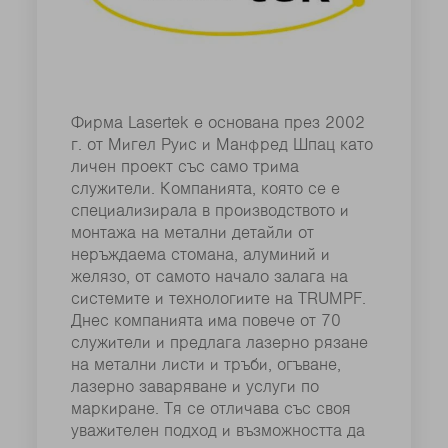
Фирма Lasertek е основана през 2002
г. от Мигел Руис и Манфред Шпац като
личен проект със само трима
служители. Компанията, която се е
специализирала в производството и
монтажа на метални детайли от
неръждаема стомана, алуминий и
желязо, от самото начало залага на
системите и технологиите на TRUMPF.
Днес компанията има повече от 70
служители и предлага лазерно рязане
на метални листи и тръби, огъване,
лазерно заваряване и услуги по
маркиране. Тя се отличава със своя
уважителен подход и възможността да