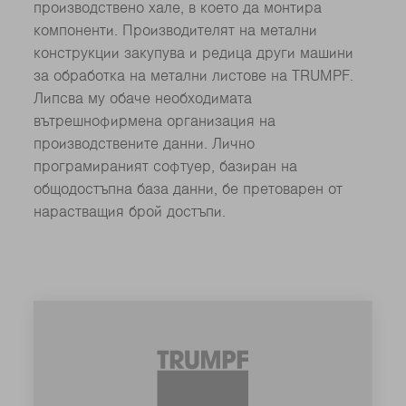
производствено хале, в което да монтира
компоненти. Производителят на метални
конструкции закупува и редица други машини
за обработка на метални листове на TRUMPF.
Липсва му обаче необходимата
вътрешнофирмена организация на
производствените данни. Лично
програмираният софтуер, базиран на
общодостъпна база данни, бе претоварен от
нарастващия брой достъпи.