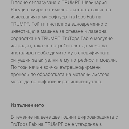
В тясно съгласуване с TRUMPF Швейцария
Рагуци намира оптимално съответстващия на
изискванията му софтуер TruTops Fab на
TRUMPF. Той ги инсталира едновременно с
инвестиция в машина за огъване и лазерна
обработка на TRUMPF. TruTops Fab е модулно
изграден, така че потребителят да може да
инсталира необходимите му в специфичната
ситуация за актуалните му потребности модули.
По този начин всички вътрешнофирмени
процеси по обработката на метални листове
могат да се цифровизират индивидуално.
Изпълнението
В течение на вече две години цифровизацията с
TruTops Fab на TRUMPF се е утвърдила в