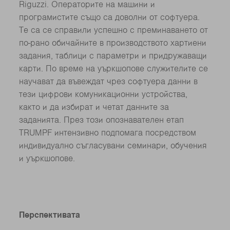
Riguzzi. Операторите на машини и
програмистите също са доволни от софтуера.
Те са се справили успешно с преминаването от
по-рано обичайните в производството хартиени
задания, таблици с параметри и придружаващи
карти. По време на уъркшопове служителите се
научават да въвеждат чрез софтуера данни в
тези цифрови комуникационни устройства,
както и да избират и четат данните за
заданията. През този опознавателен етап
TRUMPF интензивно подпомага посредством
индивидуално съгласувани семинари, обучения
и уъркшопове.
Перспективата