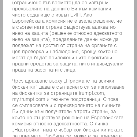
СИЛОВА ЕЛЕКТРОНИКА
ЕЛЕКТРИЧЕСКИ ИНСТРУМЕНТИ
SMART FACTORY
СОФТУЕР
УСЛУГИ
ПРИЛОЖЕНИЯ
ОТРАСЛИ
КОМПАНИЯТА
КАРИЕРИ
СВОБОДНИ ПОЗИЦИИ
ПРОФИЛ НА КОМПАНИЯТА
УПРАВИТЕЛЕН СЪВЕТ
ГОДИШЕН ДОКЛАД
БИЗНЕС ПРИНЦИПИ
СЪОТВЕТСТВИЕ
СИСТЕМА ЗА ПОДАВАНЕ НА СИГНАЛИ
SECURITY
ПРЕССЪОБЩЕНИЯ
СПИСАНИЯ
УСТОЙЧИВОСТ
КЛИМАТ И ОКОЛНА СРЕДА
СОЦИАЛНИ ВЪПРОСИ И ОБЩЕСТВО