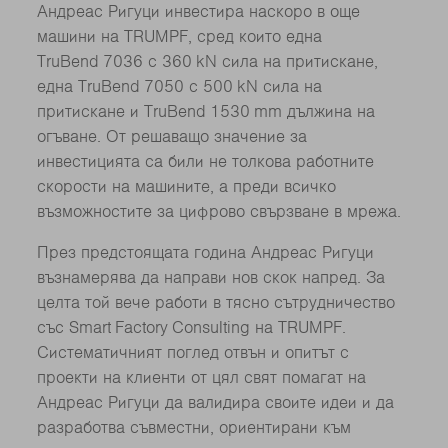
Андреас Ригуци инвестира наскоро в още
машини на TRUMPF, сред които една
TruBend 7036 с 360 kN сила на притискане,
една TruBend 7050 с 500 kN сила на
притискане и TruBend 1530 mm дължина на
огъване. От решаващо значение за
инвестицията са били не толкова работните
скорости на машините, а преди всичко
възможностите за цифрово свързване в мрежа.
През предстоящата година Андреас Ригуци
възнамерява да направи нов скок напред. За
целта той вече работи в тясно сътрудничество
със Smart Factory Consulting на TRUMPF.
Систематичният поглед отвън и опитът с
проекти на клиенти от цял свят помагат на
Андреас Ригуци да валидира своите идеи и да
разработва съвместни, ориентирани към