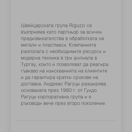
Швейцарската група Riguzzi се
възприема като партньор за всички
предизвикателства в обработката на
метали и пластмаси. Компанията
разполага с необходимите ресурси и
модерна техника в три филиала в
Тургау, които ѝ позволяват да реагира
гъвкаво на изискванията на клиентите
и да гарантира кратки срокове на
доставка. Андреас Рагуци разширява
основаната през 1980 г. от Гуидо
Рагуци корпоративна група и я
ръководи вече през второ поколение.