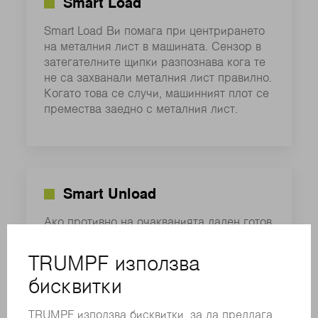
Smart Load
Smart Load Ви помага при центрирането
на металния лист в машината. Сензор в
затегателните щипки разпознава кога те
не са захванали металния лист правилно.
Когато това се случи, машинният плот се
премества заедно с металния лист.
Smart Unload
Ако противно на очакванията даден готов
детайл не излезе през шарнирния капак
за детайли при извеждането, това се
разпознава от сензор. Грешката може да
се отстрани бързо.