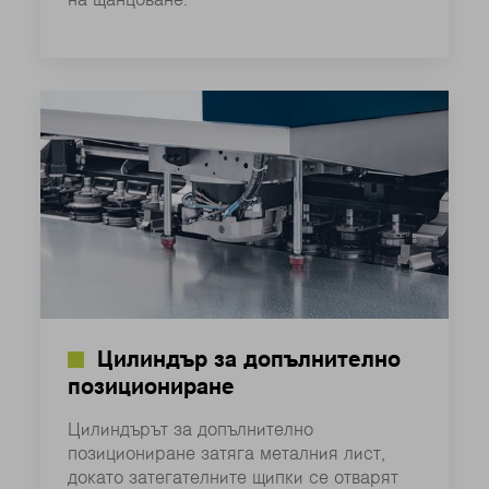
на щанцоване.
Цилиндър за допълнително
позициониране
Цилиндърът за допълнително
позициониране затяга металния лист,
докато затегателните щипки се отварят