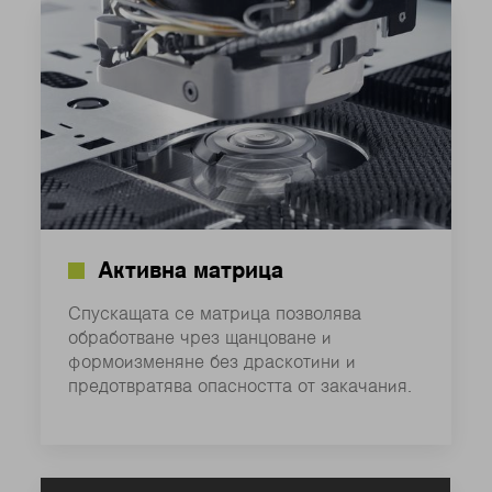
Активна матрица
Спускащата се матрица позволява
обработване чрез щанцоване и
формоизменяне без драскотини и
предотвратява опасността от закачания.