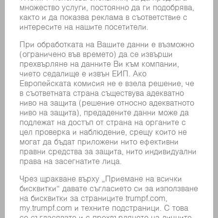
Цифрово свързване и
интеграция за интелигентни
решения
Плавната интеграция на множество
машини на TRUMPF във Вашата
собствена софтуерна система
безпроблемна и лесна. Предоставяме