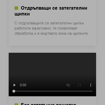
Отдръпващи се затегателни
щипки
С отдръпващите се затегателни щипки
работите ефективно: те позволяват
обработка и в мъртвата зона на щипките.