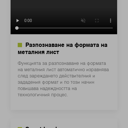
Разпознаване на формата на
металния лист
Функцията за разпознаване на формата
на металния лист автоматично изравнява
след зареждането действителния и
зададения формат и по този начин
повишава надеждността на
технологичния процес.