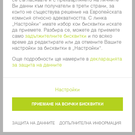
подходящото решение за всяка
комбинация, независимо дали за
интеграция в Oseon или за свързване
към инструменти за мониторинг и анализ.
С нашите интерфейси, базирани на
стандарта OPC UA, е възможно и
свързване към софтуерни системи на
други производители.