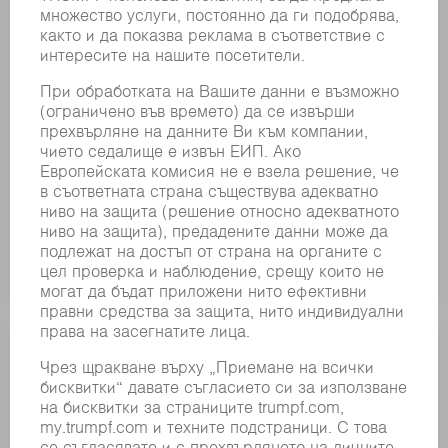
контур за цялостното отрязване – и то два
пъти по-бързо, отколкото подобни системи на
пазара. Методът, използван от ObserveLine
Comfort, има множество предимства в
сравнение с измерването с регулиране на
разстоянието. По този начин технологията
скъсява времето за измерване и дори и
отворите с минимални диаметри, както и
разположените под наклон мустаци, могат да
бъдат измерени.