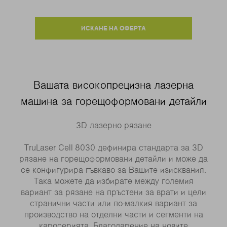
ИСКАНЕ НА ОФЕРТА
Вашата високопрецизна лазерна
машина за горещоформовани детайли
3D лазерно рязане
TruLaser Cell 8030 дефинира стандарта за 3D
рязане на горещоформовани детайли и може да
се конфигурира гъвкаво за Вашите изисквания.
Така можете да избирате между големия
вариант за рязане на пръстени за врати и цели
странични части или по-малкия вариант за
производство на отделни части и сегменти на
каросерията. Благодарение на новите