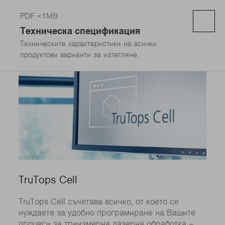
PDF <1MB
Техническа спецификация
Техническите характеристики на всички
продуктови варианти за изтегляне.
TruTops Cell
TruTops Cell съчетава всичко, от което се
нуждаете за удобно програмиране на Вашите
процеси за триизмерна лазерна обработка –