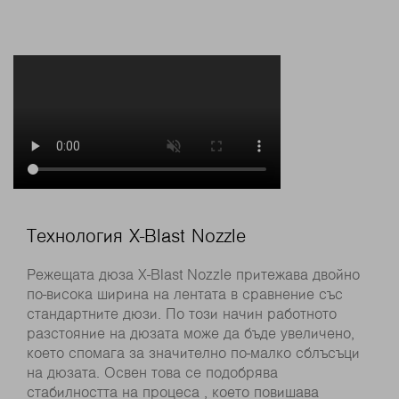
Технология X-Blast Nozzle
Режещата дюза X-Blast Nozzle притежава двойно
по-висока ширина на лентата в сравнение със
стандартните дюзи. По този начин работното
разстояние на дюзата може да бъде увеличено,
което спомага за значително по-малко сблъсъци
на дюзата. Освен това се подобрява
стабилността на процеса , което повишава