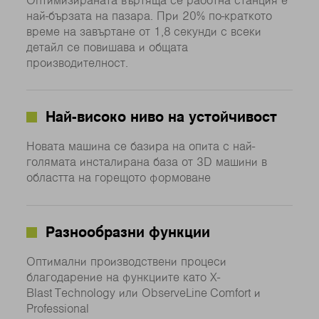
Оптимизираната въртяща се работна станция е
най-бързата на пазара. При 20% по-краткото
време на завъртане от 1,8 секунди с всеки
детайл се повишава и общата
производителност.
Най-високо ниво на устойчивост
Новата машина се базира на опита с най-
голямата инсталирана база от 3D машини в
областта на горещото формоване
Разнообразни функции
Оптимални производствени процеси
благодарение на функциите като X-
Blast Technology или ObserveLine Comfort и
Professional