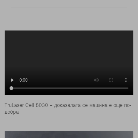
TruLaser Cell 8030 – доказалата се машина е още по-
добра