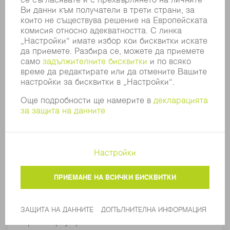
ObserveLine Professional
Леките сблъсъци на дюзите могат да
предизвикат минимално и незабелязано за
оператора неправилно положение на
режещата оптика. Това води до повишаване на
бракуваната продукция и свързаните с това
разходи. Оптичната технология за измерване
ObserveLine Professional проверява точността
на положението на машината през определени,
свободно дефинирани интервали, без това да
изисква преоборудване и с почти никакъв
ефект върху времето на тактовете.