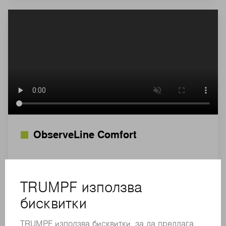
ObserveLine Comfort
Различни причини могат да предизвикат
оставането на мустаци от рязането по готовия
детайл. С оптичния метод на измерване
ObserveLine Comfort откривате тази грешка
бързо, тъй като опцията проверява всеки