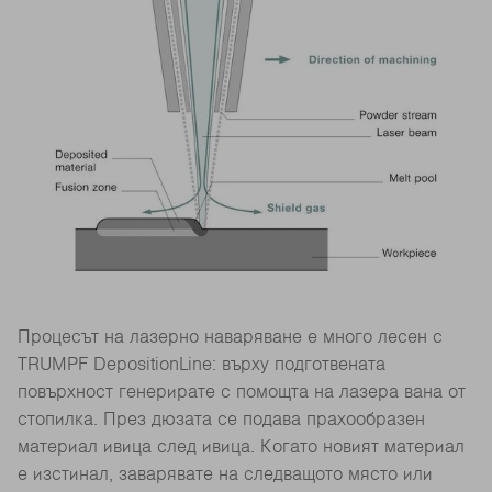
Процесът на лазерно наваряване е много лесен с
TRUMPF DepositionLine: върху подготвената
повърхност генерирате с помощта на лазера вана от
стопилка. През дюзата се подава прахообразен
материал ивица след ивица. Когато новият материал
е изстинал, заварявате на следващото място или