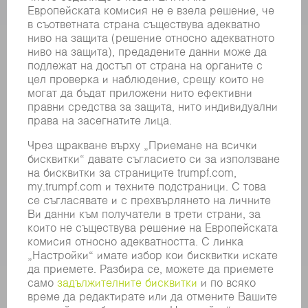
СЪБИТИЯ И ДАТИ
БЮЛЕТИН НА TRUMPF
ОНЛАЙН УСЛУГИ
КОНТАКТИ
ФИЛИАЛИ
СЪБИТИЯ И ДАТИ
РЕГИСТРИРАНЕ ЗА БЮЛЕТИН
MYTRUMPF
ИНФОРМАЦИОННИ ЛИСТОВЕ ЗА БЕЗОПАСНОСТ
ПРОДУКТИ
МАШИНИ & СИСТЕМИ
ЛАЗЕР
СИЛОВА ЕЛЕКТРОНИКА
ЕЛЕКТРИЧЕСКИ ИНСТРУМЕНТИ
SMART FACTORY
СОФТУЕР
УСЛУГИ
ПРИЛОЖЕНИЯ
ОТРАСЛИ