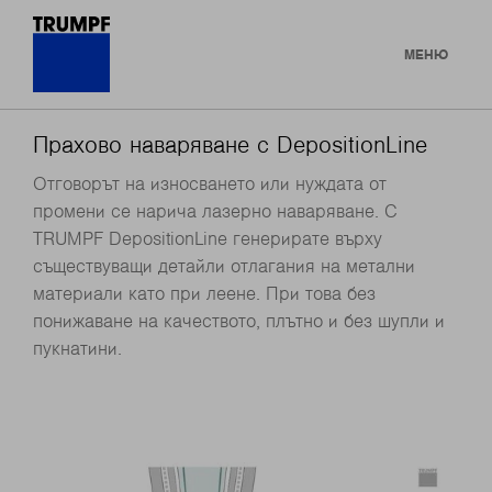
МЕНЮ
Прахово наваряване с DepositionLine
Отговорът на износването или нуждата от
промени се нарича лазерно наваряване. С
TRUMPF DepositionLine генерирате върху
съществуващи детайли отлагания на метални
материали като при леене. При това без
понижаване на качеството, плътно и без шупли и
пукнатини.