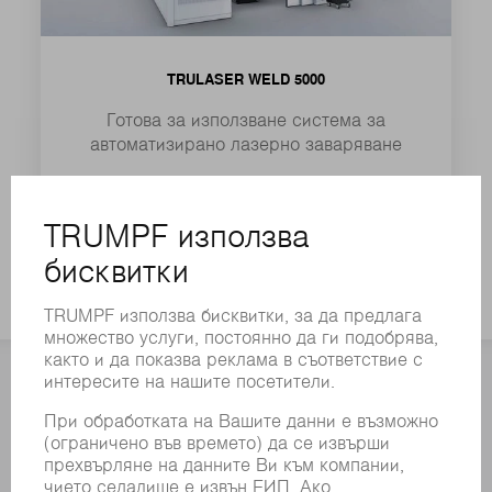
TRULASER WELD 5000
Готова за използване система за
автоматизирано лазерно заваряване
КЪМ ПРОДУКТА
КОНТАКТ
NEWSROOM
РЕГИСТРАЦИЯ ЗА
ИНФОРМАЦИОННИЯ