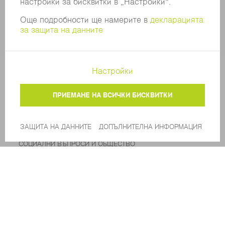
КОМПАНИЯТА
КАРИЕРИ
СВОБОДНИ ПОЗИЦИИ
ПРОФИЛ НА КОМПАНИЯТА
УПРАВИТЕЛЕН СЪВЕТ
ГОДИШЕН ДОКЛАД
БИЗНЕС ПРИНЦИПИ
СЪОТВЕТСТВИЕ
СИСТЕМА ЗА ПОДАВАНЕ НА СИГНАЛИ
SECURITY
ПРЕССЪОБЩЕНИЯ
СПИСАНИЯ
УСТОЙЧИВОСТ
КЛИМАТ И ОКОЛНА СРЕДА
СОЦИАЛНИ ВЪПРОСИ И ОБЩЕСТВО
УПРАВЛЕНИЕ НА КОМПАНИЯТА