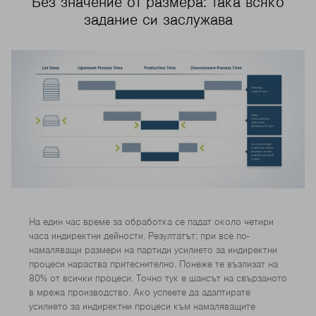
Без значение от размера: така всяко
задание си заслужава
На един час време за обработка се падат около четири
часа индиректни дейности. Резултатът: при все по-
намаляващи размери на партиди усилието за индиректни
процеси нараства притеснително. Понеже те възлизат на
80% от всички процеси. Точно тук е шансът на свързаното
в мрежа производство. Ако успеете да адаптирате
усилието за индиректни процеси към намаляващите