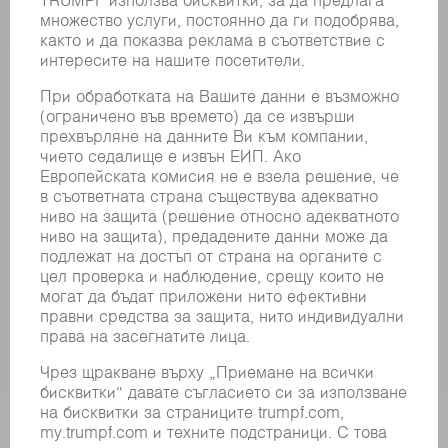
ИНФОРМАЦИОННИЯ
СЪБИТИЯ И ДАТИ
БЮЛЕТИН НА TRUMPF
ОНЛАЙН УСЛУГИ
КОНТАКТИ
ФИЛИАЛИ
СЪБИТИЯ И ДАТИ
РЕГИСТРИРАНЕ ЗА БЮЛЕТИН
MYTRUMPF
ИНФОРМАЦИОННИ ЛИСТОВЕ ЗА БЕЗОПАСНОСТ
ПРОДУКТИ
МАШИНИ & СИСТЕМИ
ЛАЗЕР
СИЛОВА ЕЛЕКТРОНИКА
ЕЛЕКТРИЧЕСКИ ИНСТРУМЕНТИ
SMART FACTORY
СОФТУЕР
УСЛУГИ
ПРИЛОЖЕНИЯ
ОТРАСЛИ