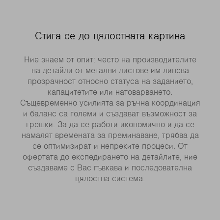
Стига се до цялостната картина
Ние знаем от опит: често на производителите
на детайли от метални листове им липсва
прозрачност относно статуса на заданието,
капацитетите или натоварването.
Същевременно усилията за ръчна координация
и баланс са големи и създават възможност за
грешки. За да се работи икономично и да се
намалят времената за преминаване, трябва да
се оптимизират и непреките процеси. От
офертата до експедирането на детайлите, ние
създаваме с Вас гъвкава и последователна
цялостна система.