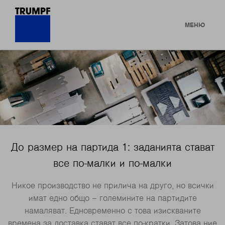
МЕНЮ
До размер на партида 1: заданията стават
все по-малки и по-малки
Никое производство не прилича на друго, но всички
имат едно общо – големините на партидите
намаляват. Едновременно с това изискваните
времена за доставка стават все по-кратки. Затова ние