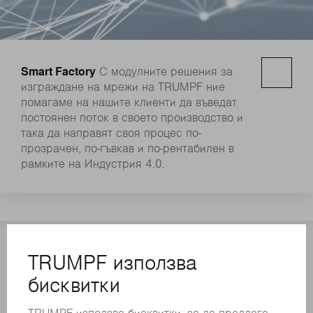
Smart Factory
С модулните решения за
изграждане на мрежи на TRUMPF ние
помагаме на нашите клиенти да въведат
постоянен поток в своето производство и
така да направят своя процес по-
прозрачен, по-гъвкав и по-рентабилен в
рамките на Индустрия 4.0.
КОНТАКТ
NEWSROOM
РЕГИСТРАЦИЯ ЗА