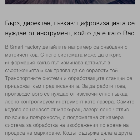
Бърз, директен, гъвкав: цифровизацията се
нуждае от инструмент, който да е като Вас
В Smart Factory детайлите например са снабдени с
матричен код. С него системата може да открие
информация какъв път изминава детайлът в
съоръженията и как трябва да се обработи той.
Транспортните системи и обработващите станции се
придържат към предписанията. За да работи това,
производството се нуждае от изключително гъвкав,
лесно контролируем инструмент като лазера. Самите
кодове се нанасят от маркиращ лазер: ясно четлив
по всички повърхности, с подпомагана от камера
система за обработка на изображения по време на
процеса на маркиране. Кодът съдържа цялата друга