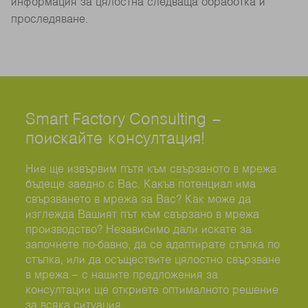
информация за цялостна следваща обработка и
проследяване.
Smart Factory Consulting –
поискайте консултация!
Ние ще извървим пътя към свързаното в мрежа
бъдеще заедно с Вас. Какъв потенциал има
свързването в мрежа за Вас? Как може да
изглежда Вашият път към свързано в мрежа
производство? Независимо дали искате за
започнете по-бавно, да се адаптирате стъпка по
стъпка, или да осъществите цялостно свързване
в мрежа – с нашите предложения за
консултации ще откриете оптималното решение
за всяка ситуация.