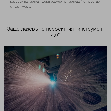
размери на партиди, дори размер на партида 1 отново ще
си заслужава.
Защо лазерът е перфектният инструмент
4.0?